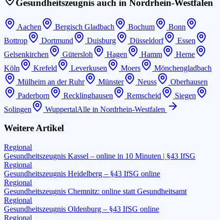
Gesundheitszeugnis auch in
Nordrhein-Westfalen
Aachen
Bergisch Gladbach
Bochum
Bonn
Bottrop
Dortmund
Duisburg
Düsseldorf
Essen
Gelsenkirchen
Gütersloh
Hagen
Hamm
Herne
Köln
Krefeld
Leverkusen
Moers
Mönchengladbach
Mülheim an der Ruhr
Münster
Neuss
Oberhausen
Paderborn
Recklinghausen
Remscheid
Siegen
Solingen
Wuppertal
Alle in
Nordrhein-Westfalen
Weitere Artikel
Regional
Gesundheitszeugnis Kassel – online in 10 Minuten | §43 IfSG
Regional
Gesundheitszeugnis Heidelberg – §43 IfSG online
Regional
Gesundheitszeugnis Chemnitz: online statt Gesundheitsamt
Regional
Gesundheitszeugnis Oldenburg – §43 IfSG online
Regional