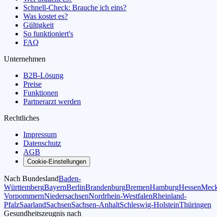
Schnell-Check: Brauche ich eins?
Was kostet es?
Gültigkeit
So funktioniert's
FAQ
Unternehmen
B2B-Lösung
Preise
Funktionen
Partnerarzt werden
Rechtliches
Impressum
Datenschutz
AGB
Cookie-Einstellungen
Nach Bundesland
Baden-
Württemberg
Bayern
Berlin
Brandenburg
Bremen
Hamburg
Hessen
Meck
Vorpommern
Niedersachsen
Nordrhein-Westfalen
Rheinland-
Pfalz
Saarland
Sachsen
Sachsen-Anhalt
Schleswig-Holstein
Thüringen
Gesundheitszeugnis nach