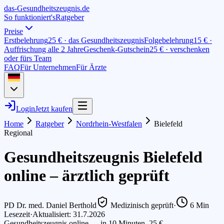
das-
G
esundheitszeugnis
.de
So funktioniert's
Ratgeber
Preise
Erstbelehrung
25 € · das Gesundheitszeugnis
Folgebelehrung
15 € ·
Auffrischung alle 2 Jahre
Geschenk-Gutschein
25 € · verschenken
oder fürs Team
FAQ
Für Unternehmen
Für Ärzte
Login
Jetzt kaufen
Home
Ratgeber
Nordrhein-Westfalen
Bielefeld
Regional
Gesundheitszeugnis Bielefeld
online – ärztlich geprüft
PD Dr. med. Daniel Berthold
Medizinisch geprüft
·
6
Min
Lesezeit
·
Aktualisiert: 31.7.2026
Gesundheitszeugnis online — in 10 Minuten, 25 €