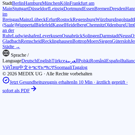
Stadt
Berlin
Hamburg
München
Köln
Frankfurt am
Main
Stuttgart
Düsseldorf
Leipzig
Dortmund
Essen
Bremen
Dresden
Hann
im
Breisgau
Mainz
Lübeck
Erfurt
Rostock
Regensburg
Würzburg
Ingolstadt
(Saale)
Wuppertal
Bielefeld
Kassel
Heidelberg
Chemnitz
Oldenburg
Ulm
an der
Ruhr
Ludwigshafen
Leverkusen
Osnabrück
Solingen
Darmstadt
Neuss
O
Gladbach
Remscheid
Recklinghausen
Bottrop
Moers
Siegen
Gütersloh
Je
Städte →
Sprache /
Language
Deutsch
English
Türkçe
العربية
Polski
Română
Español
Italian
Việt
ไทย
中文
ትግርኛ
አማርኛ
Soomaali
Tagalog
© 2026 MEDIX UG · Alle Rechte vorbehalten
Jetzt Gesundheitszeugnis erhalten
In 10 Min · ärztlich geprüft ·
sofort als PDF