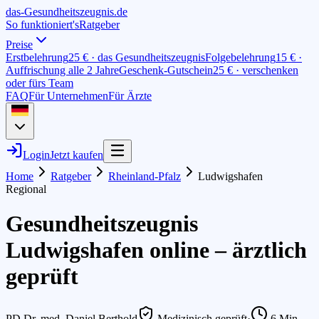
das-
G
esundheitszeugnis
.de
So funktioniert's
Ratgeber
Preise
Erstbelehrung
25 € · das Gesundheitszeugnis
Folgebelehrung
15 € ·
Auffrischung alle 2 Jahre
Geschenk-Gutschein
25 € · verschenken
oder fürs Team
FAQ
Für Unternehmen
Für Ärzte
Login
Jetzt kaufen
Home
Ratgeber
Rheinland-Pfalz
Ludwigshafen
Regional
Gesundheitszeugnis
Ludwigshafen online – ärztlich
geprüft
PD Dr. med. Daniel Berthold
Medizinisch geprüft
·
6
Min