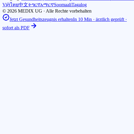
Việt
ไทย
中文
ትግርኛ
አማርኛ
Soomaali
Tagalog
© 2026 MEDIX UG · Alle Rechte vorbehalten
Jetzt Gesundheitszeugnis erhalten
In 10 Min · ärztlich geprüft ·
sofort als PDF