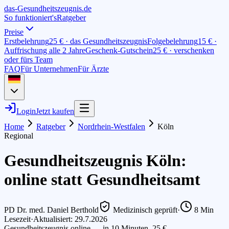
das-
G
esundheitszeugnis
.de
So funktioniert's
Ratgeber
Preise
Erstbelehrung
25 € · das Gesundheitszeugnis
Folgebelehrung
15 € ·
Auffrischung alle 2 Jahre
Geschenk-Gutschein
25 € · verschenken
oder fürs Team
FAQ
Für Unternehmen
Für Ärzte
Login
Jetzt kaufen
Home
Ratgeber
Nordrhein-Westfalen
Köln
Regional
Gesundheitszeugnis Köln:
online statt Gesundheitsamt
PD Dr. med. Daniel Berthold
Medizinisch geprüft
·
8
Min
Lesezeit
·
Aktualisiert: 29.7.2026
Gesundheitszeugnis online — in 10 Minuten, 25 €