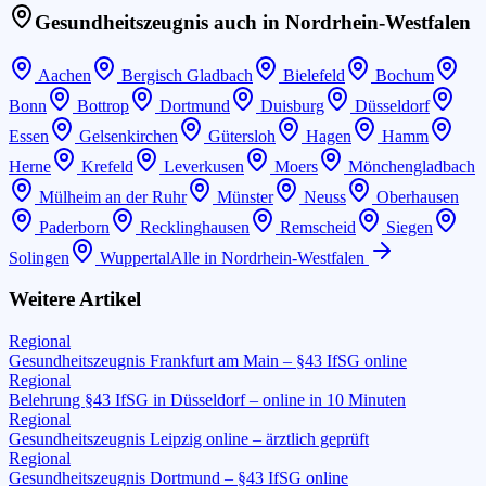
Gesundheitszeugnis auch in
Nordrhein-Westfalen
Aachen
Bergisch Gladbach
Bielefeld
Bochum
Bonn
Bottrop
Dortmund
Duisburg
Düsseldorf
Essen
Gelsenkirchen
Gütersloh
Hagen
Hamm
Herne
Krefeld
Leverkusen
Moers
Mönchengladbach
Mülheim an der Ruhr
Münster
Neuss
Oberhausen
Paderborn
Recklinghausen
Remscheid
Siegen
Solingen
Wuppertal
Alle in
Nordrhein-Westfalen
Weitere Artikel
Regional
Gesundheitszeugnis Frankfurt am Main – §43 IfSG online
Regional
Belehrung §43 IfSG in Düsseldorf – online in 10 Minuten
Regional
Gesundheitszeugnis Leipzig online – ärztlich geprüft
Regional
Gesundheitszeugnis Dortmund – §43 IfSG online