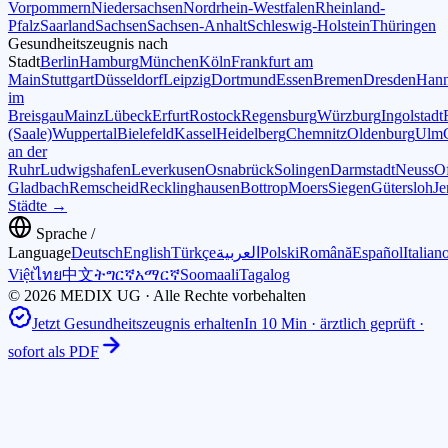
Vorpommern
Niedersachsen
Nordrhein-Westfalen
Rheinland-
Pfalz
Saarland
Sachsen
Sachsen-Anhalt
Schleswig-Holstein
Thüringen
Gesundheitszeugnis nach
Stadt
Berlin
Hamburg
München
Köln
Frankfurt am
Main
Stuttgart
Düsseldorf
Leipzig
Dortmund
Essen
Bremen
Dresden
Hann
im
Breisgau
Mainz
Lübeck
Erfurt
Rostock
Regensburg
Würzburg
Ingolstadt
(Saale)
Wuppertal
Bielefeld
Kassel
Heidelberg
Chemnitz
Oldenburg
Ulm
an der
Ruhr
Ludwigshafen
Leverkusen
Osnabrück
Solingen
Darmstadt
Neuss
O
Gladbach
Remscheid
Recklinghausen
Bottrop
Moers
Siegen
Gütersloh
Je
Städte →
Sprache /
Language
Deutsch
English
Türkçe
العربية
Polski
Română
Español
Italian
Việt
ไทย
中文
ትግርኛ
አማርኛ
Soomaali
Tagalog
© 2026 MEDIX UG · Alle Rechte vorbehalten
Jetzt Gesundheitszeugnis erhalten
In 10 Min · ärztlich geprüft ·
sofort als PDF