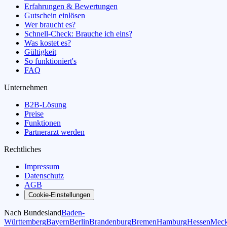
Erfahrungen & Bewertungen
Gutschein einlösen
Wer braucht es?
Schnell-Check: Brauche ich eins?
Was kostet es?
Gültigkeit
So funktioniert's
FAQ
Unternehmen
B2B-Lösung
Preise
Funktionen
Partnerarzt werden
Rechtliches
Impressum
Datenschutz
AGB
Cookie-Einstellungen
Nach Bundesland
Baden-
Württemberg
Bayern
Berlin
Brandenburg
Bremen
Hamburg
Hessen
Meck