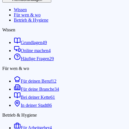
Wissen
Für wen & wo
Betrieb & Hygiene
Wissen
Grundlagen
49
Online machen
4
Häufige Fragen
29
Für wen & wo
Für deinen Beruf
12
Für deine Branche
34
Bei deiner Kette
61
In deiner Stadt
86
Betrieb & Hygiene
Für Arbeitgeber
4