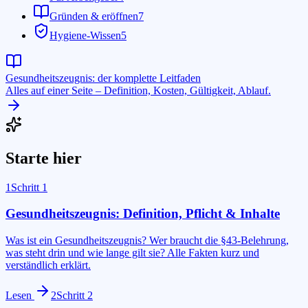
Gründen & eröffnen
7
Hygiene-Wissen
5
Gesundheitszeugnis: der komplette Leitfaden
Alles auf einer Seite – Definition, Kosten, Gültigkeit, Ablauf.
Starte hier
1
Schritt
1
Gesundheitszeugnis: Definition, Pflicht & Inhalte
Was ist ein Gesundheitszeugnis? Wer braucht die §43-Belehrung,
was steht drin und wie lange gilt sie? Alle Fakten kurz und
verständlich erklärt.
Lesen
2
Schritt
2