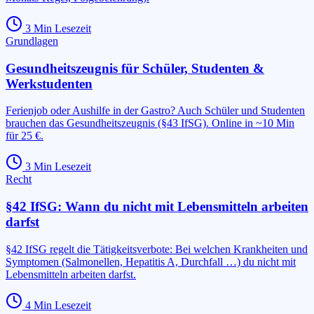
3
Min Lesezeit
Grundlagen
Gesundheitszeugnis für Schüler, Studenten &
Werkstudenten
Ferienjob oder Aushilfe in der Gastro? Auch Schüler und Studenten
brauchen das Gesundheitszeugnis (§43 IfSG). Online in ~10 Min
für 25 €.
3
Min Lesezeit
Recht
§42 IfSG: Wann du nicht mit Lebensmitteln arbeiten
darfst
§42 IfSG regelt die Tätigkeitsverbote: Bei welchen Krankheiten und
Symptomen (Salmonellen, Hepatitis A, Durchfall …) du nicht mit
Lebensmitteln arbeiten darfst.
4
Min Lesezeit