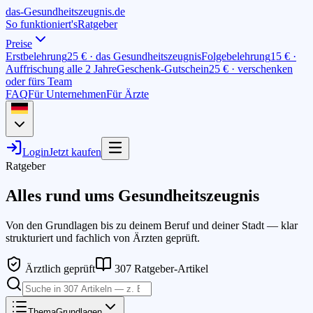
das-
G
esundheitszeugnis
.de
So funktioniert's
Ratgeber
Preise
Erstbelehrung
25 € · das Gesundheitszeugnis
Folgebelehrung
15 € ·
Auffrischung alle 2 Jahre
Geschenk-Gutschein
25 € · verschenken
oder fürs Team
FAQ
Für Unternehmen
Für Ärzte
Login
Jetzt kaufen
Ratgeber
Alles rund ums Gesundheitszeugnis
Von den Grundlagen bis zu deinem Beruf und deiner Stadt — klar
strukturiert und fachlich von Ärzten geprüft.
Ärztlich geprüft
307
Ratgeber-Artikel
Thema
Grundlagen