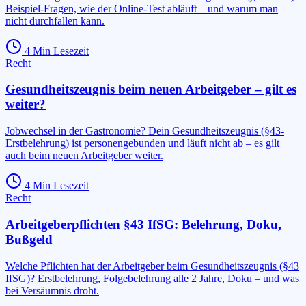
Beispiel-Fragen, wie der Online-Test abläuft – und warum man
nicht durchfallen kann.
4
Min Lesezeit
Recht
Gesundheitszeugnis beim neuen Arbeitgeber – gilt es
weiter?
Jobwechsel in der Gastronomie? Dein Gesundheitszeugnis (§43-
Erstbelehrung) ist personengebunden und läuft nicht ab – es gilt
auch beim neuen Arbeitgeber weiter.
4
Min Lesezeit
Recht
Arbeitgeberpflichten §43 IfSG: Belehrung, Doku,
Bußgeld
Welche Pflichten hat der Arbeitgeber beim Gesundheitszeugnis (§43
IfSG)? Erstbelehrung, Folgebelehrung alle 2 Jahre, Doku – und was
bei Versäumnis droht.