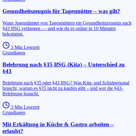
Gesundheitszeugnis für Tagesmütter – was gilt?
Wann Jugendämter von Tagesmüttern ein Gesundheitszeugnis nach
§43 IfSG verlangen — und wie du es online in 10 Minuten
bekommst.
3
Min Lesezeit
Grundlagen
Belehrung nach §35 IfSG (Kita) – Unterschied zu
§43
Belehrung nach §35 oder §43 IfSG? Was Kita- und Schulpersonal
braucht, warum es §35 nicht zu kaufen gibt – und wer die §43-
Belehrung braucht.
3
Min Lesezeit
Grundlagen
Mit Erkältung in Küche & Gastro arbeiten –
erlaubt?