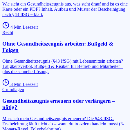
Wie sieht ein Gesundheitszeugnis aus, was steht drauf und ist es eine
Karte oder ein PDF? Inhalt, Aufbau und Muster der Bescheinigung
nach §43 IfSG erklärt.
4
Min Lesezeit
Recht
Ohne Gesundheitszeugnis arbeiten: Bußgeld &
Folgen
Ohne Gesundheitszeugnis (§43 IfSG) mit Lebensmitteln arbeiten?
Tätigkeitsverbot, Bußgeld & Risiken für Betrieb und Mitarbeiter –
plus die schnelle Lösung.
3
Min Lesezeit
Grundlagen
Gesundheitszeugnis erneuern oder verlängern –
nötig?
Muss ich mein Gesundheitszeugnis erneuern? Die §43-IfSG-
Erstbelehrung läuft nicht ab – wann du trotzdem handeln musst (3-
Monats-Regel, Folgebelehrung).