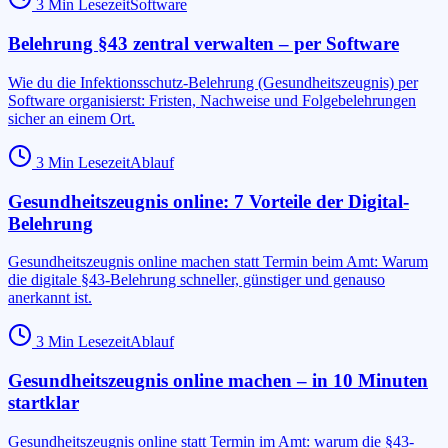
3
Min Lesezeit
Software
Belehrung §43 zentral verwalten – per Software
Wie du die Infektionsschutz-Belehrung (Gesundheitszeugnis) per
Software organisierst: Fristen, Nachweise und Folgebelehrungen
sicher an einem Ort.
3
Min Lesezeit
Ablauf
Gesundheitszeugnis online: 7 Vorteile der Digital-
Belehrung
Gesundheitszeugnis online machen statt Termin beim Amt: Warum
die digitale §43-Belehrung schneller, günstiger und genauso
anerkannt ist.
3
Min Lesezeit
Ablauf
Gesundheitszeugnis online machen – in 10 Minuten
startklar
Gesundheitszeugnis online statt Termin im Amt: warum die §43-