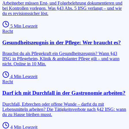
Arbeitgeber müssen Erst- und Folgebelehrung dokumentieren und
bei Kontrollen vorlegen. Was §43 Abs. 5 IfSG verlangt – und wie
du es revisionssicher löst.
5
Min Lesezeit
Recht
Gesundheitszeugnis in der Pflege: Wer braucht es?
Brauchst du als Pflegekraft ein Gesundheitszeugnis? Wann §43
IfSG in Pflegeheim, Klinik & ambulanter Pflege gilt – und wann
nicht. Online in 10 Min.
4
Min Lesezeit
Recht
Darf ich mit Durchfall in der Gastronomie arbeiten?
Durchfall, Erbrechen oder offene Wunde – darfst du mit
Lebensmitteln arbeiten? Die Tätigkeitsverbote nach §42 IfSG: wann
du zu Hause bleiben musst.
4
Min Lesezeit