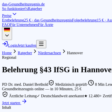
das-
G
esundheitszeugnis
.de
So funktioniert's
Ratgeber
Preise
Erstbelehrung
25 € · das Gesundheitszeugnis
Folgebelehrung
15 € · Au
FAQ
Für Unternehmen
Für Ärzte
Login
Jetzt kaufen
Home
Ratgeber
Niedersachsen
Hannover
Regional
Belehrung §43 IfSG in Hannover
PD Dr. med. Daniel Berthold
Medizinisch geprüft
·
8
Min Lese
Gesundheitszeugnis online — in 10 Minuten, 25 €
Ärztliche Leitung
✓ Deutschlandweit anerkannt
★ 12.480+ Zertif
Jetzt starten
Inhalt