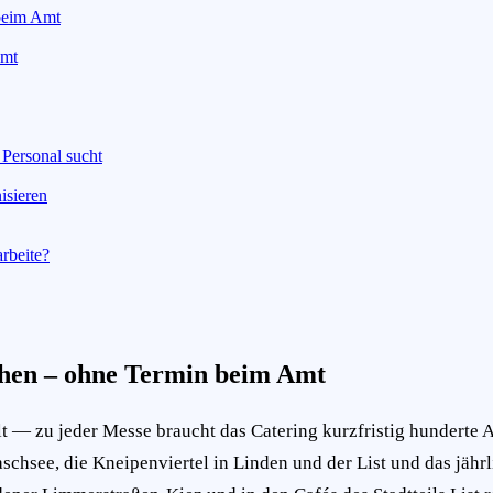
beim Amt
amt
 Personal sucht
isieren
rbeite?
chen – ohne Termin beim Amt
t — zu jeder Messe braucht das Catering kurzfristig hunderte
see, die Kneipenviertel in Linden und der List und das jährlic