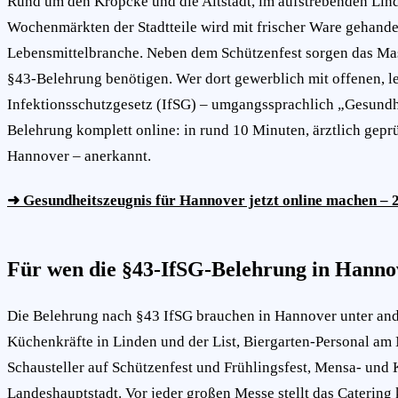
Rund um den Kröpcke und die Altstadt, im aufstrebenden Lind
Wochenmärkten der Stadtteile wird mit frischer Ware gehandel
Lebensmittelbranche. Neben dem Schützenfest sorgen das Masc
§43-Belehrung benötigen. Wer dort gewerblich mit offenen, le
Infektionsschutzgesetz (IfSG) – umgangssprachlich „Gesundh
Belehrung komplett online: in rund 10 Minuten, ärztlich gepr
Hannover – anerkannt.
➜ Gesundheitszeugnis für Hannover jetzt online machen – 2
Für wen die §43-IfSG-Belehrung in Hannove
Die Belehrung nach §43 IfSG brauchen in Hannover unter ande
Küchenkräfte in Linden und der List, Biergarten-Personal a
Schausteller auf Schützenfest und Frühlingsfest, Mensa- und
Landeshauptstadt. Vor jeder großen Messe stellt das Catering 