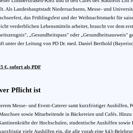
ener Limmerstraßen-Kiez und in den Cafés des Stadtteils List 
t. Als Landeshauptstadt Niedersachsens, Messe- und Universitä
hseefest, das Frühlingsfest und der Weihnachtsmarkt für saiso
icht verderblichen Lebensmitteln arbeitet, braucht vor dem ers
eitszeugnis", „Gesundheitspass" oder „Gesundheitsausweis" g
üft unter der Leitung von PD Dr. med. Daniel Berthold (Bayeri
5 €, sofort als PDF
r Pflicht ist
rem Messe- und Event-Caterer samt kurzfristiger Aushilfen, Pe
m Maschsee sowie Mitarbeitende in Bäckereien und Cafés. Hinz
 Kantinenkräfte der Hochschulen, studentische Aushilfen sowie
kurzfristig viele Aushilfen ein, die alle vorab eine §43-Beleh