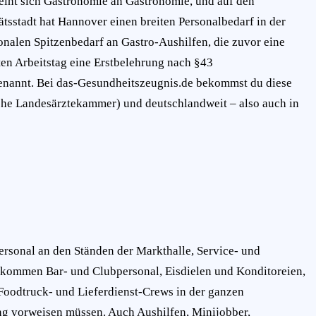
reiht sich Gastronomie an Gastronomie, und auf den
tsstadt hat Hannover einen breiten Personalbedarf in der
nalen Spitzenbedarf an Gastro-Aushilfen, die zuvor eine
ten Arbeitstag eine Erstbelehrung nach §43
enannt. Bei das-Gesundheitszeugnis.de bekommst du diese
sche Landesärztekammer) und deutschlandweit – also auch in
rsonal an den Ständen der Markthalle, Service- und
u kommen Bar- und Clubpersonal, Eisdielen und Konditoreien,
 Foodtruck- und Lieferdienst-Crews in der ganzen
rung vorweisen müssen. Auch Aushilfen, Minijobber,