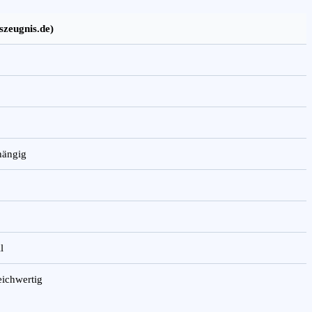
szeugnis.de)
hängig
l
eichwertig