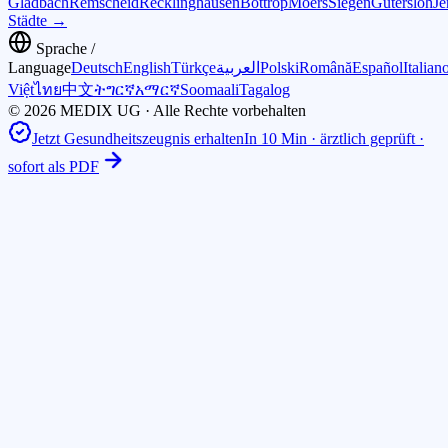
Gladbach
Remscheid
Recklinghausen
Bottrop
Moers
Siegen
Gütersloh
Je
Städte →
Sprache /
Language
Deutsch
English
Türkçe
العربية
Polski
Română
Español
Italian
Việt
ไทย
中文
ትግርኛ
አማርኛ
Soomaali
Tagalog
© 2026 MEDIX UG · Alle Rechte vorbehalten
Jetzt Gesundheitszeugnis erhalten
In 10 Min · ärztlich geprüft ·
sofort als PDF