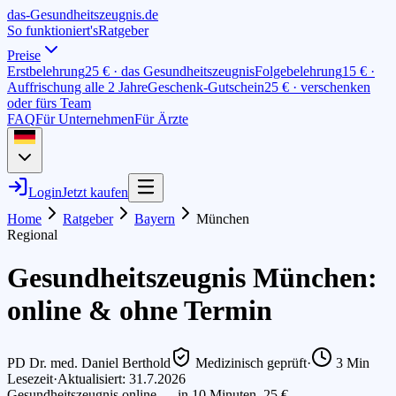
das-
G
esundheitszeugnis
.de
So funktioniert's
Ratgeber
Preise
Erstbelehrung
25 € · das Gesundheitszeugnis
Folgebelehrung
15 € ·
Auffrischung alle 2 Jahre
Geschenk-Gutschein
25 € · verschenken
oder fürs Team
FAQ
Für Unternehmen
Für Ärzte
Login
Jetzt kaufen
Home
Ratgeber
Bayern
München
Regional
Gesundheitszeugnis München:
online & ohne Termin
PD Dr. med. Daniel Berthold
Medizinisch geprüft
·
3
Min
Lesezeit
·
Aktualisiert: 31.7.2026
Gesundheitszeugnis online — in 10 Minuten, 25 €