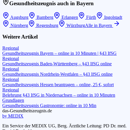
Gesundheitszeugnis auch in
Bayern
Augsburg
Bamberg
Erlangen
Fürth
Ingolstadt
Nürnberg
Regensburg
Würzburg
Alle in
Bayern
Weitere Artikel
Regional
Gesundheitszeugnis Bayern – online in 10 Minuten | §43 IfSG
Regional
Gesundheitszeugnis Baden-Württemberg – §43 IfSG online
Regional
Gesundheitszeugnis Nordrhein-Westfalen – §43 IfSG online
Regional
Gesundheitszeugnis Hessen beantragen – online, 25 €, sofort
Regional
Belehrung §43 IfSG in Niedersachsen – online in 10 Minuten
Grundlagen
Gesundheitszeugnis Gastronomie: online in 10 Min
das-
G
esundheitszeugnis
.de
by MEDIX
Ein Service der MEDIX UG, Berg. Ärztliche Leitung: PD Dr. med.