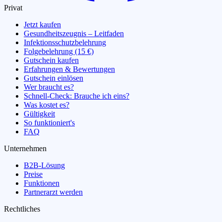
Privat
Jetzt kaufen
Gesundheitszeugnis – Leitfaden
Infektionsschutzbelehrung
Folgebelehrung (15 €)
Gutschein kaufen
Erfahrungen & Bewertungen
Gutschein einlösen
Wer braucht es?
Schnell-Check: Brauche ich eins?
Was kostet es?
Gültigkeit
So funktioniert's
FAQ
Unternehmen
B2B-Lösung
Preise
Funktionen
Partnerarzt werden
Rechtliches