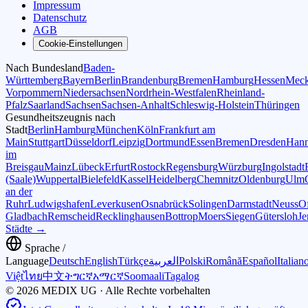
Impressum
Datenschutz
AGB
Cookie-Einstellungen
Nach Bundesland
Baden-
Württemberg
Bayern
Berlin
Brandenburg
Bremen
Hamburg
Hessen
Meck
Vorpommern
Niedersachsen
Nordrhein-Westfalen
Rheinland-
Pfalz
Saarland
Sachsen
Sachsen-Anhalt
Schleswig-Holstein
Thüringen
Gesundheitszeugnis nach
Stadt
Berlin
Hamburg
München
Köln
Frankfurt am
Main
Stuttgart
Düsseldorf
Leipzig
Dortmund
Essen
Bremen
Dresden
Hann
im
Breisgau
Mainz
Lübeck
Erfurt
Rostock
Regensburg
Würzburg
Ingolstadt
(Saale)
Wuppertal
Bielefeld
Kassel
Heidelberg
Chemnitz
Oldenburg
Ulm
an der
Ruhr
Ludwigshafen
Leverkusen
Osnabrück
Solingen
Darmstadt
Neuss
O
Gladbach
Remscheid
Recklinghausen
Bottrop
Moers
Siegen
Gütersloh
Je
Städte →
Sprache /
Language
Deutsch
English
Türkçe
العربية
Polski
Română
Español
Italian
Việt
ไทย
中文
ትግርኛ
አማርኛ
Soomaali
Tagalog
© 2026 MEDIX UG · Alle Rechte vorbehalten