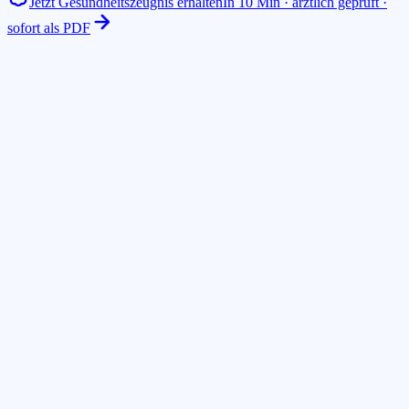
Jetzt Gesundheitszeugnis erhalten
In 10 Min · ärztlich geprüft ·
sofort als PDF