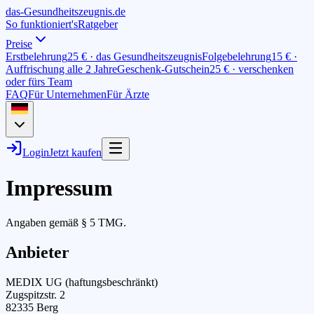
das-
G
esundheitszeugnis
.de
So funktioniert's
Ratgeber
Preise
Erstbelehrung
25 € · das Gesundheitszeugnis
Folgebelehrung
15 € ·
Auffrischung alle 2 Jahre
Geschenk-Gutschein
25 € · verschenken
oder fürs Team
FAQ
Für Unternehmen
Für Ärzte
Login
Jetzt kaufen
Impressum
Angaben gemäß § 5 TMG.
Anbieter
MEDIX UG (haftungsbeschränkt)
Zugspitzstr. 2
82335 Berg