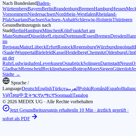
Nach Bundesland
Baden-
Württemberg
Bayern
Berlin
Brandenburg
Bremen
Hamburg
Hessen
Meck
Vorpommern
Niedersachsen
Nordrhein-Westfalen
Rheinland-
Pfalz
Saarland
Sachsen
Sachsen-Anhalt
Schleswig-Holstein
Thüringen
Gesundheitszeugnis nach
Stadt
Berlin
Hamburg
München
Köln
Frankfurt am
Main
Stuttgart
Düsseldorf
Leipzig
Dortmund
Essen
Bremen
Dresden
Hann
im
Breisgau
Mainz
Lübeck
Erfurt
Rostock
Regensburg
Würzburg
Ingolstadt
(Saale)
Wuppertal
Bielefeld
Kassel
Heidelberg
Chemnitz
Oldenburg
Ulm
an der
Ruhr
Ludwigshafen
Leverkusen
Osnabrück
Solingen
Darmstadt
Neuss
O
Gladbach
Remscheid
Recklinghausen
Bottrop
Moers
Siegen
Gütersloh
Je
Städte →
Sprache /
Language
Deutsch
English
Türkçe
العربية
Polski
Română
Español
Italian
Việt
ไทย
中文
ትግርኛ
አማርኛ
Soomaali
Tagalog
© 2026 MEDIX UG · Alle Rechte vorbehalten
Jetzt Gesundheitszeugnis erhalten
In 10 Min · ärztlich geprüft ·
sofort als PDF