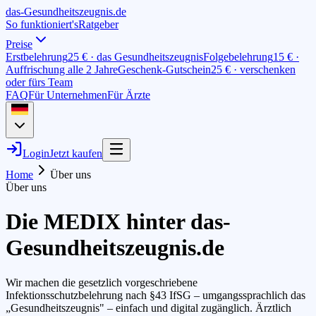
das-
G
esundheitszeugnis
.de
So funktioniert's
Ratgeber
Preise
Erstbelehrung
25 € · das Gesundheitszeugnis
Folgebelehrung
15 € ·
Auffrischung alle 2 Jahre
Geschenk-Gutschein
25 € · verschenken
oder fürs Team
FAQ
Für Unternehmen
Für Ärzte
Login
Jetzt kaufen
Home
Über uns
Über uns
Die MEDIX hinter das-
Gesundheitszeugnis.de
Wir machen die gesetzlich vorgeschriebene
Infektionsschutzbelehrung nach §43 IfSG – umgangssprachlich das
„Gesundheitszeugnis" – einfach und digital zugänglich. Ärztlich