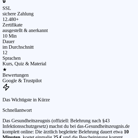
🔒
SSL
sichere Zahlung
12.480+
Zertifikate
ausgestellt & anerkannt
10 Min
Dauer
im Durchschnitt
12
Sprachen
Kurs, Quiz & Material
★
Bewertungen
Google & Trustpilot
Das Wichtigste in Kürze
Schnellantwort
Das Gesundheitszeugnis (offiziell: Belehrung nach §43
Infektionsschutzgesetz) machst du bei das-Gesundheitszeugnis.de
komplett online: Die ärztlich begleitete Belehrung dauert etwa
10
Minuten
, kostet einmalig
25 €
und die Bescheinigung kommt