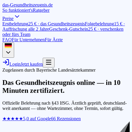
das-
G
esundheitszeugnis
.de
So funktioniert's
Ratgeber
Preise
Erstbelehrung
25 € · das Gesundheitszeugnis
Folgebelehrung
15 € ·
Auffrischung alle 2 Jahre
Geschenk-Gutschein
25 € · verschenken
oder fürs Team
FAQ
Für Unternehmen
Für Ärzte
Login
Jetzt kaufen
Zugelassen durch Bayerische Landesärztekammer
Das Gesundheits­zeugnis online —
in 10
Minuten
zertifiziert.
Offizielle Belehrung nach §43 IfSG. Ärztlich geprüft, deutschland­
weit anerkannt — ohne Wartezimmer, ohne Termin, sofort gültig.
★★★★★
5,0
auf Google
66
Rezensionen