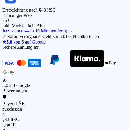
Erstbelehrung nach §43 IfSG
Einmaliger Preis
25 €
inkl. MwSt. · kein Abo
Jetzt starten — in 10 Minuten fertig →
✓
Sofort verfügbar
✓
Geld zurück bei Nichtbestehen
★
5,0
von 5 auf Google
Sichere Zahlung mit
★
5,0 auf Google
Bewertungen
🛡️
Bayer. LÄK
zugelassen
§
§43 IfSG
geprüft