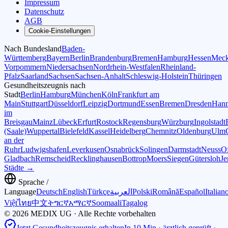
Impressum
Datenschutz
AGB
Cookie-Einstellungen
Nach Bundesland
Baden-
Württemberg
Bayern
Berlin
Brandenburg
Bremen
Hamburg
Hessen
Meck
Vorpommern
Niedersachsen
Nordrhein-Westfalen
Rheinland-
Pfalz
Saarland
Sachsen
Sachsen-Anhalt
Schleswig-Holstein
Thüringen
Gesundheitszeugnis nach
Stadt
Berlin
Hamburg
München
Köln
Frankfurt am
Main
Stuttgart
Düsseldorf
Leipzig
Dortmund
Essen
Bremen
Dresden
Hann
im
Breisgau
Mainz
Lübeck
Erfurt
Rostock
Regensburg
Würzburg
Ingolstadt
(Saale)
Wuppertal
Bielefeld
Kassel
Heidelberg
Chemnitz
Oldenburg
Ulm
an der
Ruhr
Ludwigshafen
Leverkusen
Osnabrück
Solingen
Darmstadt
Neuss
O
Gladbach
Remscheid
Recklinghausen
Bottrop
Moers
Siegen
Gütersloh
Je
Städte →
Sprache /
Language
Deutsch
English
Türkçe
العربية
Polski
Română
Español
Italian
Việt
ไทย
中文
ትግርኛ
አማርኛ
Soomaali
Tagalog
© 2026 MEDIX UG · Alle Rechte vorbehalten
Jetzt Gesundheitszeugnis erhalten
In 10 Min · ärztlich geprüft ·