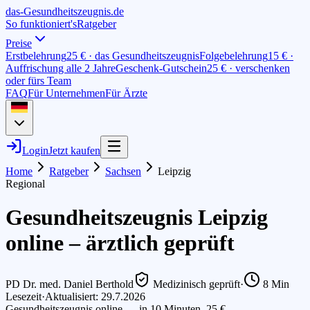
das-
G
esundheitszeugnis
.de
So funktioniert's
Ratgeber
Preise
Erstbelehrung
25 € · das Gesundheitszeugnis
Folgebelehrung
15 € ·
Auffrischung alle 2 Jahre
Geschenk-Gutschein
25 € · verschenken
oder fürs Team
FAQ
Für Unternehmen
Für Ärzte
Login
Jetzt kaufen
Home
Ratgeber
Sachsen
Leipzig
Regional
Gesundheitszeugnis Leipzig
online – ärztlich geprüft
PD Dr. med. Daniel Berthold
Medizinisch geprüft
·
8
Min
Lesezeit
·
Aktualisiert: 29.7.2026
Gesundheitszeugnis online — in 10 Minuten, 25 €