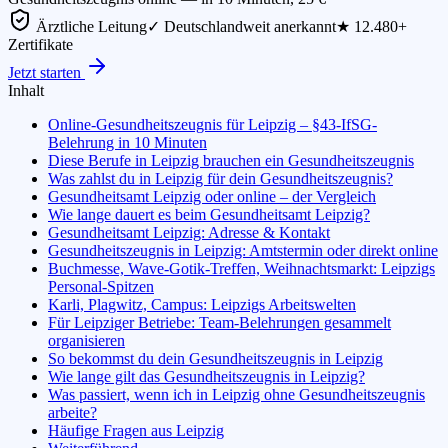
Ärztliche Leitung
✓ Deutschlandweit anerkannt
★ 12.480+
Zertifikate
Jetzt starten
Inhalt
Online-Gesundheitszeugnis für Leipzig – §43-IfSG-
Belehrung in 10 Minuten
Diese Berufe in Leipzig brauchen ein Gesundheitszeugnis
Was zahlst du in Leipzig für dein Gesundheitszeugnis?
Gesundheitsamt Leipzig oder online – der Vergleich
Wie lange dauert es beim Gesundheitsamt Leipzig?
Gesundheitsamt Leipzig: Adresse & Kontakt
Gesundheitszeugnis in Leipzig: Amtstermin oder direkt online
Buchmesse, Wave-Gotik-Treffen, Weihnachtsmarkt: Leipzigs
Personal-Spitzen
Karli, Plagwitz, Campus: Leipzigs Arbeitswelten
Für Leipziger Betriebe: Team-Belehrungen gesammelt
organisieren
So bekommst du dein Gesundheitszeugnis in Leipzig
Wie lange gilt das Gesundheitszeugnis in Leipzig?
Was passiert, wenn ich in Leipzig ohne Gesundheitszeugnis
arbeite?
Häufige Fragen aus Leipzig