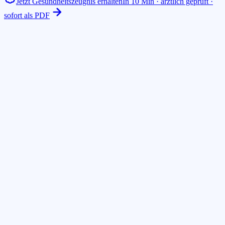
Jetzt Gesundheitszeugnis erhalten
In 10 Min · ärztlich geprüft ·
sofort als PDF