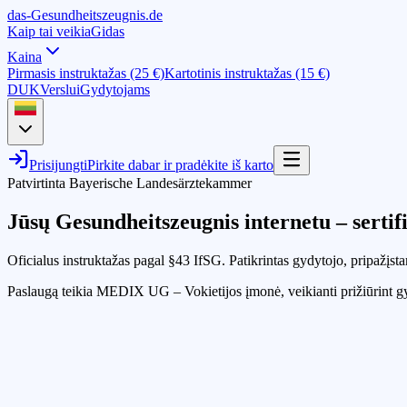
das-
G
esundheitszeugnis
.de
Kaip tai veikia
Gidas
Kaina
Pirmasis instruktažas (25 €)
Kartotinis instruktažas (15 €)
DUK
Verslui
Gydytojams
Prisijungti
Pirkite dabar ir pradėkite iš karto
Patvirtinta Bayerische Landesärztekammer
Jūsų Gesundheitszeugnis internetu – serti
Oficialus instruktažas pagal §43 IfSG. Patikrintas gydytojo, pripažįstam
Paslaugą teikia MEDIX UG – Vokietijos įmonė, veikianti prižiūrint g