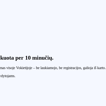
fikuota
per 10 minučių
.
as visoje Vokietijoje – be laukiamojo, be registracijos, galioja iš karto.
ydytojams.