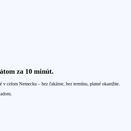
ikátom
za 10 minút
.
é v celom Nemecku – bez čakárne, bez termínu, platné okamžite.
ľadom.