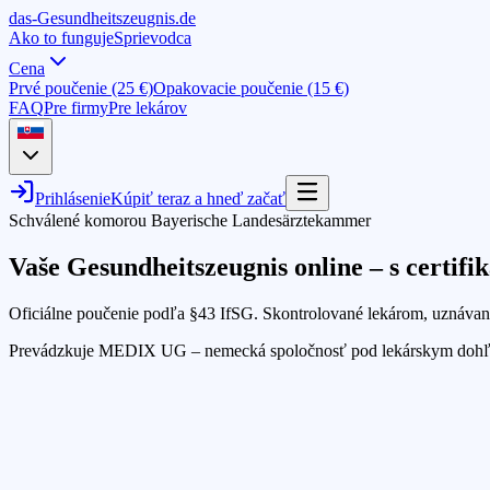
das-
G
esundheitszeugnis
.de
Ako to funguje
Sprievodca
Cena
Prvé poučenie (25 €)
Opakovacie poučenie (15 €)
FAQ
Pre firmy
Pre lekárov
Prihlásenie
Kúpiť teraz a hneď začať
Schválené komorou Bayerische Landesärztekammer
Vaše Gesundheitszeugnis online – s certif
Oficiálne poučenie podľa §43 IfSG. Skontrolované lekárom, uznávan
Prevádzkuje MEDIX UG – nemecká spoločnosť pod lekárskym doh