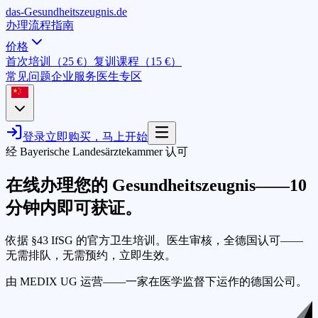
das-
G
esundheitszeugnis
.de
办理流程
指南
价格
首次培训（25 €）
复训课程（15 €）
常见问题
企业服务
医生专区
登录
立即购买，马上开始
经 Bayerische Landesärztekammer 认可
在线办理您的 Gesundheitszeugnis——
10
分钟内
即可获证。
依据 §43 IfSG 的官方卫生培训。医生审核，全德国认可——
无需排队，无需预约，立即生效。
由 MEDIX UG 运营——一家在医学监督下运作的德国公司。