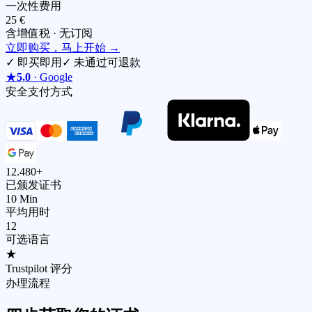
一次性费用
25 €
含增值税 · 无订阅
立即购买，马上开始
→
✓
即买即用
✓
未通过可退款
★
5,0
· Google
安全支付方式
12.480+
已颁发证书
10 Min
平均用时
12
可选语言
★
Trustpilot 评分
办理流程