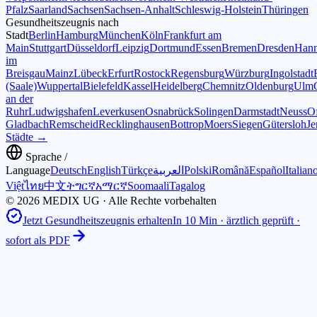
Pfalz
Saarland
Sachsen
Sachsen-Anhalt
Schleswig-Holstein
Thüringen
Gesundheitszeugnis nach
Stadt
Berlin
Hamburg
München
Köln
Frankfurt am
Main
Stuttgart
Düsseldorf
Leipzig
Dortmund
Essen
Bremen
Dresden
Hann
im
Breisgau
Mainz
Lübeck
Erfurt
Rostock
Regensburg
Würzburg
Ingolstadt
(Saale)
Wuppertal
Bielefeld
Kassel
Heidelberg
Chemnitz
Oldenburg
Ulm
an der
Ruhr
Ludwigshafen
Leverkusen
Osnabrück
Solingen
Darmstadt
Neuss
O
Gladbach
Remscheid
Recklinghausen
Bottrop
Moers
Siegen
Gütersloh
Je
Städte →
Sprache /
Language
Deutsch
English
Türkçe
العربية
Polski
Română
Español
Italian
Việt
ไทย
中文
ትግርኛ
አማርኛ
Soomaali
Tagalog
© 2026 MEDIX UG · Alle Rechte vorbehalten
Jetzt Gesundheitszeugnis erhalten
In 10 Min · ärztlich geprüft ·
sofort als PDF