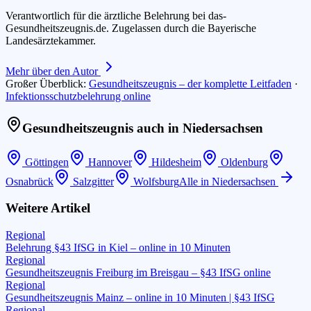
Verantwortlich für die ärztliche Belehrung bei das-
Gesundheitszeugnis.de. Zugelassen durch die Bayerische
Landesärztekammer.
Mehr über den Autor
Großer Überblick:
Gesundheitszeugnis – der komplette Leitfaden
·
Infektionsschutzbelehrung online
Gesundheitszeugnis auch in
Niedersachsen
Göttingen
Hannover
Hildesheim
Oldenburg
Osnabrück
Salzgitter
Wolfsburg
Alle in
Niedersachsen
Weitere Artikel
Regional
Belehrung §43 IfSG in Kiel – online in 10 Minuten
Regional
Gesundheitszeugnis Freiburg im Breisgau – §43 IfSG online
Regional
Gesundheitszeugnis Mainz – online in 10 Minuten | §43 IfSG
Regional