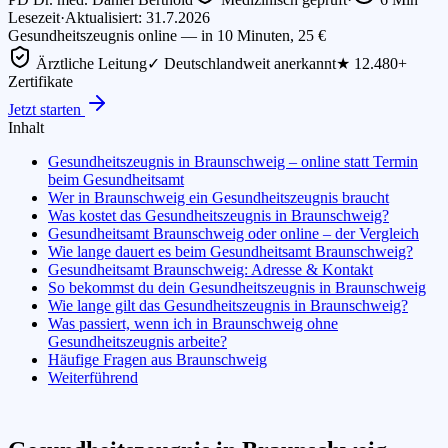
Lesezeit
·
Aktualisiert: 31.7.2026
Gesundheitszeugnis online — in 10 Minuten, 25 €
Ärztliche Leitung
✓ Deutschlandweit anerkannt
★ 12.480+
Zertifikate
Jetzt starten
Inhalt
Gesundheitszeugnis in Braunschweig – online statt Termin
beim Gesundheitsamt
Wer in Braunschweig ein Gesundheitszeugnis braucht
Was kostet das Gesundheitszeugnis in Braunschweig?
Gesundheitsamt Braunschweig oder online – der Vergleich
Wie lange dauert es beim Gesundheitsamt Braunschweig?
Gesundheitsamt Braunschweig: Adresse & Kontakt
So bekommst du dein Gesundheitszeugnis in Braunschweig
Wie lange gilt das Gesundheitszeugnis in Braunschweig?
Was passiert, wenn ich in Braunschweig ohne
Gesundheitszeugnis arbeite?
Häufige Fragen aus Braunschweig
Weiterführend