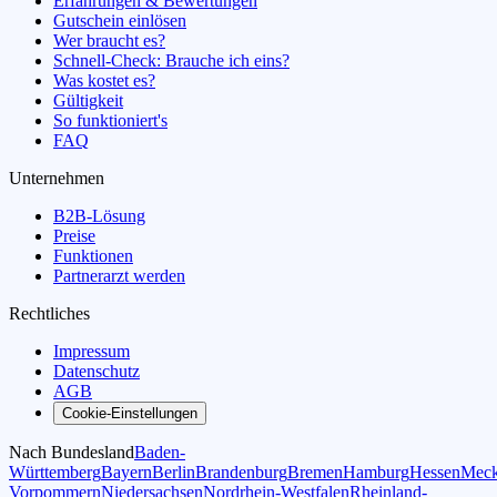
Erfahrungen & Bewertungen
Gutschein einlösen
Wer braucht es?
Schnell-Check: Brauche ich eins?
Was kostet es?
Gültigkeit
So funktioniert's
FAQ
Unternehmen
B2B-Lösung
Preise
Funktionen
Partnerarzt werden
Rechtliches
Impressum
Datenschutz
AGB
Cookie-Einstellungen
Nach Bundesland
Baden-
Württemberg
Bayern
Berlin
Brandenburg
Bremen
Hamburg
Hessen
Meck
Vorpommern
Niedersachsen
Nordrhein-Westfalen
Rheinland-