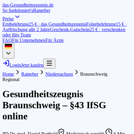
das-
G
esundheitszeugnis
.de
So funktioniert's
Ratgeber
Preise
Erstbelehrung
25 € · das Gesundheitszeugnis
Folgebelehrung
15 € ·
Auffrischung alle 2 Jahre
Geschenk-Gutschein
25 € · verschenken
oder fürs Team
FAQ
Für Unternehmen
Für Ärzte
Login
Jetzt kaufen
Home
Ratgeber
Niedersachsen
Braunschweig
Regional
Gesundheitszeugnis
Braunschweig – §43 IfSG
online
PD Dr. med. Daniel Berthold
Medizinisch geprüft
·
6
Min