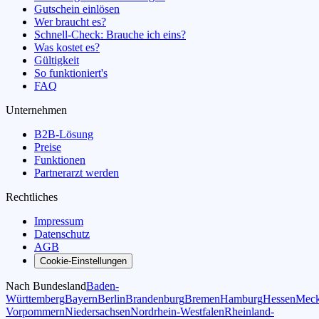
Gutschein einlösen
Wer braucht es?
Schnell-Check: Brauche ich eins?
Was kostet es?
Gültigkeit
So funktioniert's
FAQ
Unternehmen
B2B-Lösung
Preise
Funktionen
Partnerarzt werden
Rechtliches
Impressum
Datenschutz
AGB
Cookie-Einstellungen
Nach Bundesland
Baden-
Württemberg
Bayern
Berlin
Brandenburg
Bremen
Hamburg
Hessen
Meck
Vorpommern
Niedersachsen
Nordrhein-Westfalen
Rheinland-