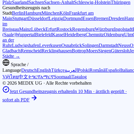
Pfalz
Saarland
Sachsen
Sachsen-Anhalt
Schleswig-Holstein
Thüringen
Gesundheitszeugnis nach
Stadt
Berlin
Hamburg
München
Köln
Frankfurt am
Main
Stuttgart
Düsseldorf
Leipzig
Dortmund
Essen
Bremen
Dresden
Hann
im
Breisgau
Mainz
Lübeck
Erfurt
Rostock
Regensburg
Würzburg
Ingolstadt
(Saale)
Wuppertal
Bielefeld
Kassel
Heidelberg
Chemnitz
Oldenburg
Ulm
an der
Ruhr
Ludwigshafen
Leverkusen
Osnabrück
Solingen
Darmstadt
Neuss
O
Gladbach
Remscheid
Recklinghausen
Bottrop
Moers
Siegen
Gütersloh
Je
Städte →
Sprache /
Language
Deutsch
English
Türkçe
العربية
Polski
Română
Español
Italian
Việt
ไทย
中文
ትግርኛ
አማርኛ
Soomaali
Tagalog
© 2026 MEDIX UG · Alle Rechte vorbehalten
Jetzt Gesundheitszeugnis erhalten
In 10 Min · ärztlich geprüft ·
sofort als PDF