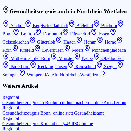
Gesundheitszeugnis auch in
Nordrhein-Westfalen
Aachen
Bergisch Gladbach
Bielefeld
Bochum
Bonn
Bottrop
Dortmund
Düsseldorf
Essen
Gelsenkirchen
Gütersloh
Hagen
Hamm
Herne
Köln
Krefeld
Leverkusen
Moers
Mönchengladbach
Mülheim an der Ruhr
Münster
Neuss
Oberhausen
Paderborn
Recklinghausen
Remscheid
Siegen
Solingen
Wuppertal
Alle in
Nordrhein-Westfalen
Weitere Artikel
Regional
Gesundheitszeugnis in Bochum online machen – ohne Amt-Termin
Regional
Gesundheitszeugnis Bonn: online statt Gesundheitsamt
Regional
Gesundheitszeugnis Karlsruhe – §43 IfSG online
Regional