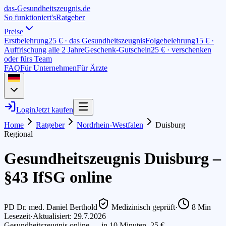
das-
G
esundheitszeugnis
.de
So funktioniert's
Ratgeber
Preise
Erstbelehrung
25 € · das Gesundheitszeugnis
Folgebelehrung
15 € ·
Auffrischung alle 2 Jahre
Geschenk-Gutschein
25 € · verschenken
oder fürs Team
FAQ
Für Unternehmen
Für Ärzte
Login
Jetzt kaufen
Home
Ratgeber
Nordrhein-Westfalen
Duisburg
Regional
Gesundheitszeugnis Duisburg –
§43 IfSG online
PD Dr. med. Daniel Berthold
Medizinisch geprüft
·
8
Min
Lesezeit
·
Aktualisiert: 29.7.2026
Gesundheitszeugnis online — in 10 Minuten, 25 €