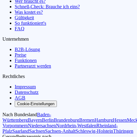
Wer braucht es?
Schnell-Check: Brauche ich eins?
Was kostet es?
Gültigkeit
So funktioniert's
FAQ
Unternehmen
B2B-Lösung
Preise
Funktionen
Partnerarzt werden
Rechtliches
Impressum
Datenschutz
AGB
Cookie-Einstellungen
Nach Bundesland
Baden-
Württemberg
Bayern
Berlin
Brandenburg
Bremen
Hamburg
Hessen
Meck
Vorpommern
Niedersachsen
Nordrhein-Westfalen
Rheinland-
Pfalz
Saarland
Sachsen
Sachsen-Anhalt
Schleswig-Holstein
Thüringen
Gesundheitszeugnis nach