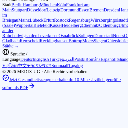
Stadt
Berlin
Hamburg
München
Köln
Frankfurt am
Main
Stuttgart
Düsseldorf
Leipzig
Dortmund
Essen
Bremen
Dresden
Hann
im
Breisgau
Mainz
Lübeck
Erfurt
Rostock
Regensburg
Würzburg
Ingolstadt
(Saale)
Wuppertal
Bielefeld
Kassel
Heidelberg
Chemnitz
Oldenburg
Ulm
an der
Ruhr
Ludwigshafen
Leverkusen
Osnabrück
Solingen
Darmstadt
Neuss
O
Gladbach
Remscheid
Recklinghausen
Bottrop
Moers
Siegen
Gütersloh
Je
Städte →
Sprache /
Language
Deutsch
English
Türkçe
العربية
Polski
Română
Español
Italian
Việt
ไทย
中文
ትግርኛ
አማርኛ
Soomaali
Tagalog
© 2026 MEDIX UG · Alle Rechte vorbehalten
Jetzt Gesundheitszeugnis erhalten
In 10 Min · ärztlich geprüft ·
sofort als PDF