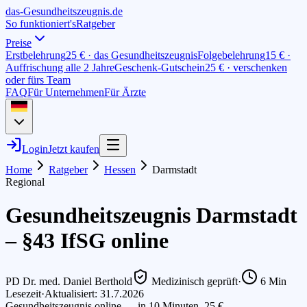
das-
G
esundheitszeugnis
.de
So funktioniert's
Ratgeber
Preise
Erstbelehrung
25 € · das Gesundheitszeugnis
Folgebelehrung
15 € ·
Auffrischung alle 2 Jahre
Geschenk-Gutschein
25 € · verschenken
oder fürs Team
FAQ
Für Unternehmen
Für Ärzte
Login
Jetzt kaufen
Home
Ratgeber
Hessen
Darmstadt
Regional
Gesundheitszeugnis Darmstadt
– §43 IfSG online
PD Dr. med. Daniel Berthold
Medizinisch geprüft
·
6
Min
Lesezeit
·
Aktualisiert: 31.7.2026
Gesundheitszeugnis online — in 10 Minuten, 25 €