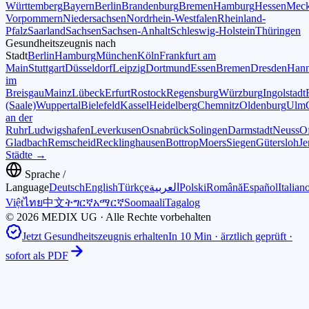
Württemberg
Bayern
Berlin
Brandenburg
Bremen
Hamburg
Hessen
Meck
Vorpommern
Niedersachsen
Nordrhein-Westfalen
Rheinland-
Pfalz
Saarland
Sachsen
Sachsen-Anhalt
Schleswig-Holstein
Thüringen
Gesundheitszeugnis nach
Stadt
Berlin
Hamburg
München
Köln
Frankfurt am
Main
Stuttgart
Düsseldorf
Leipzig
Dortmund
Essen
Bremen
Dresden
Hann
im
Breisgau
Mainz
Lübeck
Erfurt
Rostock
Regensburg
Würzburg
Ingolstadt
(Saale)
Wuppertal
Bielefeld
Kassel
Heidelberg
Chemnitz
Oldenburg
Ulm
an der
Ruhr
Ludwigshafen
Leverkusen
Osnabrück
Solingen
Darmstadt
Neuss
O
Gladbach
Remscheid
Recklinghausen
Bottrop
Moers
Siegen
Gütersloh
Je
Städte →
Sprache /
Language
Deutsch
English
Türkçe
العربية
Polski
Română
Español
Italian
Việt
ไทย
中文
ትግርኛ
አማርኛ
Soomaali
Tagalog
© 2026 MEDIX UG · Alle Rechte vorbehalten
Jetzt Gesundheitszeugnis erhalten
In 10 Min · ärztlich geprüft ·
sofort als PDF