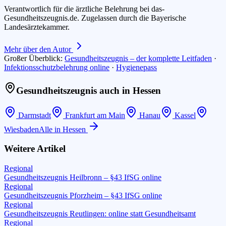
Verantwortlich für die ärztliche Belehrung bei das-
Gesundheitszeugnis.de. Zugelassen durch die Bayerische
Landesärztekammer.
Mehr über den Autor
Großer Überblick:
Gesundheitszeugnis – der komplette Leitfaden
·
Infektionsschutzbelehrung online
·
Hygienepass
Gesundheitszeugnis auch in
Hessen
Darmstadt
Frankfurt am Main
Hanau
Kassel
Wiesbaden
Alle in
Hessen
Weitere Artikel
Regional
Gesundheitszeugnis Heilbronn – §43 IfSG online
Regional
Gesundheitszeugnis Pforzheim – §43 IfSG online
Regional
Gesundheitszeugnis Reutlingen: online statt Gesundheitsamt
Regional