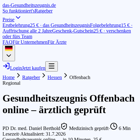
das-
G
esundheitszeugnis
.de
So funktioniert's
Ratgeber
Preise
Erstbelehrung
25 € · das Gesundheitszeugnis
Folgebelehrung
15 € ·
Auffrischung alle 2 Jahre
Geschenk-Gutschein
25 € · verschenken
oder fürs Team
FAQ
Für Unternehmen
Für Ärzte
Login
Jetzt kaufen
Home
Ratgeber
Hessen
Offenbach
Regional
Gesundheitszeugnis Offenbach
online – ärztlich geprüft
PD Dr. med. Daniel Berthold
Medizinisch geprüft
·
6
Min
Lesezeit
·
Aktualisiert: 31.7.2026
Gesundheitszeugnis online — in 10 Minuten, 25 €