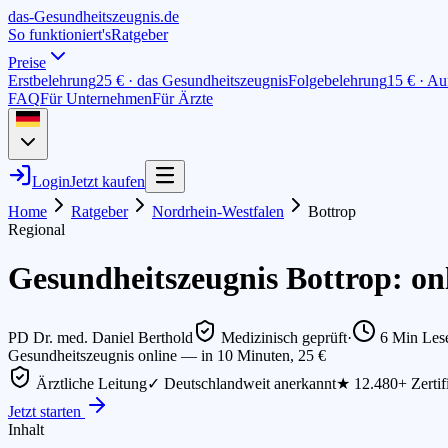
das-
G
esundheitszeugnis
.de
So funktioniert's
Ratgeber
Preise
Erstbelehrung
25 € · das Gesundheitszeugnis
Folgebelehrung
15 € · Au
FAQ
Für Unternehmen
Für Ärzte
Login
Jetzt kaufen
Home
Ratgeber
Nordrhein-Westfalen
Bottrop
Regional
Gesundheitszeugnis Bottrop: on
PD Dr. med. Daniel Berthold
Medizinisch geprüft
·
6
Min Lese
Gesundheitszeugnis online — in 10 Minuten, 25 €
Ärztliche Leitung
✓ Deutschlandweit anerkannt
★ 12.480+ Zertif
Jetzt starten
Inhalt