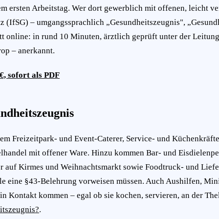
em ersten Arbeitstag. Wer dort gewerblich mit offenen, leicht v
etz (IfSG) – umgangssprachlich „Gesundheitszeugnis", „Gesundh
online: in rund 10 Minuten, ärztlich geprüft unter der Leitun
rop – anerkannt.
€, sofort als PDF
undheitszeugnis
em Freizeitpark- und Event-Caterer, Service- und Küchenkräfte
lhandel mit offener Ware. Hinzu kommen Bar- und Eisdielenper
ler auf Kirmes und Weihnachtsmarkt sowie Foodtruck- und Liefe
alle eine §43-Belehrung vorweisen müssen. Auch Aushilfen, Min
 in Kontakt kommen – egal ob sie kochen, servieren, an der Th
itszeugnis?
.