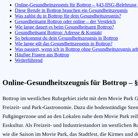
Online-Gesundheitszeugnis für Bottrop – §43-IfSG-Belehrung 
Diese Berufe in Bottrop brauchen ein Gesundheitszeugnis
Was zahlst du in Bottrop für dein Gesundheitszeugnis?
Gesundheitsamt Bottrop oder online – der Vergleich
Wie lange dauert es beim Gesundheitsamt Bottrop?
Gesundheitsamt Bottrop: Adresse & Kontakt
So bekommst du dein Gesundheitszeugnis in Bottrop
Wie lange gilt das Gesundheitszeugnis in Bottrop?
Was passiert, wenn ich in Bottrop ohne Gesundheitszeugnis arb
Häufige Fragen aus Bottrop
Weiterführend
Online-Gesundheitszeugnis für Bottrop – 
Bottrop im westlichen Ruhrgebiet zieht mit dem Movie Park G
Freizeit- und Park-Gastronomie. Dazu die bodenständige Szene
Fußgängerzone und an den Lokalen nahe dem Movie Park reiht
Esskultur. Als Freizeit- und Industriestandort im westlichen 
wie die Saison im Movie Park, das Stadtfest, die Kirmes und 