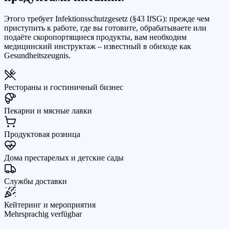
Этого требует Infektionsschutzgesetz (§43 IfSG): прежде чем
приступить к работе, где вы готовите, обрабатываете или
подаёте скоропортящиеся продукты, вам необходим
медицинский инструктаж – известный в обиходе как
Gesundheitszeugnis.
Рестораны и гостиничный бизнес
Пекарни и мясные лавки
Продуктовая розница
Дома престарелых и детские сады
Службы доставки
Кейтеринг и мероприятия
Mehrsprachig verfügbar