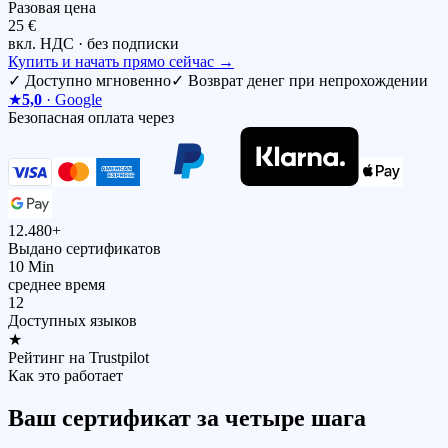
Разовая цена
25 €
вкл. НДС · без подписки
Купить и начать прямо сейчас
→
✓
Доступно мгновенно
✓
Возврат денег при непрохождении
★
5,0
· Google
Безопасная оплата через
12.480+
Выдано сертификатов
10 Min
среднее время
12
Доступных языков
★
Рейтинг на Trustpilot
Как это работает
Ваш сертификат за четыре шага