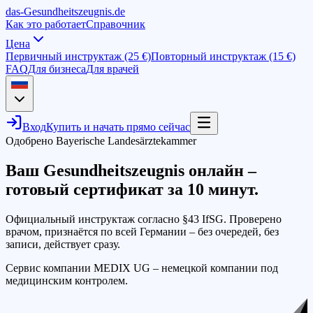
das-
G
esundheitszeugnis
.de
Как это работает
Справочник
Цена
Первичный инструктаж (25 €)
Повторный инструктаж (15 €)
FAQ
Для бизнеса
Для врачей
Вход
Купить и начать прямо сейчас
Одобрено Bayerische Landesärztekammer
Ваш Gesundheitszeugnis онлайн –
готовый сертификат
за 10 минут
.
Официальный инструктаж согласно §43 IfSG. Проверено
врачом, признаётся по всей Германии – без очередей, без
записи, действует сразу.
Сервис компании MEDIX UG – немецкой компании под
медицинским контролем.