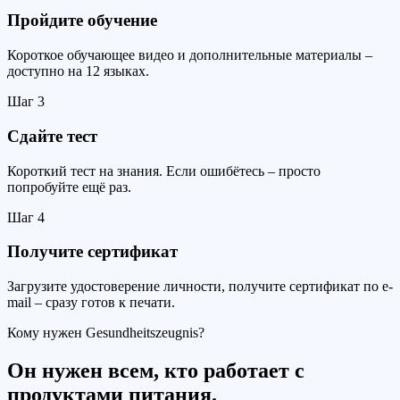
Пройдите обучение
Короткое обучающее видео и дополнительные материалы –
доступно на 12 языках.
Шаг
3
Сдайте тест
Короткий тест на знания. Если ошибётесь – просто
попробуйте ещё раз.
Шаг
4
Получите сертификат
Загрузите удостоверение личности, получите сертификат по e-
mail – сразу готов к печати.
Кому нужен Gesundheitszeugnis?
Он нужен всем, кто работает с
продуктами питания.