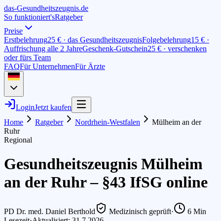
das-
G
esundheitszeugnis
.de
So funktioniert's
Ratgeber
Preise
Erstbelehrung
25 € · das Gesundheitszeugnis
Folgebelehrung
15 € ·
Auffrischung alle 2 Jahre
Geschenk-Gutschein
25 € · verschenken
oder fürs Team
FAQ
Für Unternehmen
Für Ärzte
Login
Jetzt kaufen
Home
Ratgeber
Nordrhein-Westfalen
Mülheim an der
Ruhr
Regional
Gesundheitszeugnis Mülheim
an der Ruhr – §43 IfSG online
PD Dr. med. Daniel Berthold
Medizinisch geprüft
·
6
Min
Lesezeit
·
Aktualisiert: 31.7.2026