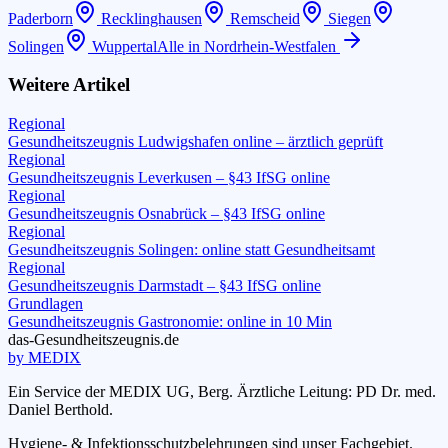
Paderborn
Recklinghausen
Remscheid
Siegen
Solingen
Wuppertal
Alle in
Nordrhein-Westfalen
Weitere Artikel
Regional
Gesundheitszeugnis Ludwigshafen online – ärztlich geprüft
Regional
Gesundheitszeugnis Leverkusen – §43 IfSG online
Regional
Gesundheitszeugnis Osnabrück – §43 IfSG online
Regional
Gesundheitszeugnis Solingen: online statt Gesundheitsamt
Regional
Gesundheitszeugnis Darmstadt – §43 IfSG online
Grundlagen
Gesundheitszeugnis Gastronomie: online in 10 Min
das-
G
esundheitszeugnis
.de
by MEDIX
Ein Service der MEDIX UG, Berg. Ärztliche Leitung: PD Dr. med.
Daniel Berthold.
Hygiene- & Infektionsschutzbelehrungen sind unser Fachgebiet.