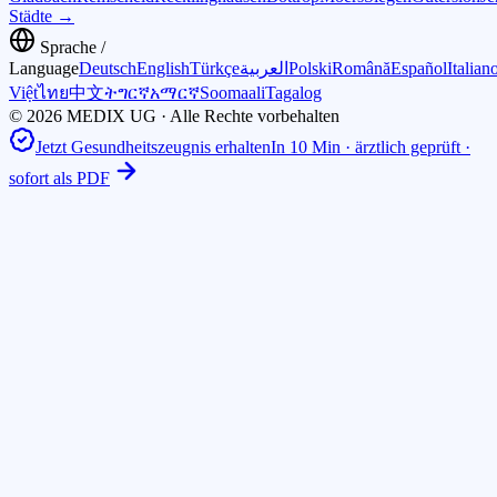
Städte →
Sprache /
Language
Deutsch
English
Türkçe
العربية
Polski
Română
Español
Italian
Việt
ไทย
中文
ትግርኛ
አማርኛ
Soomaali
Tagalog
© 2026 MEDIX UG · Alle Rechte vorbehalten
Jetzt Gesundheitszeugnis erhalten
In 10 Min · ärztlich geprüft ·
sofort als PDF