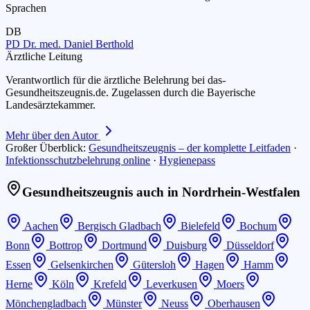
Sprachen
DB
PD Dr. med. Daniel Berthold
Ärztliche Leitung
Verantwortlich für die ärztliche Belehrung bei das-
Gesundheitszeugnis.de. Zugelassen durch die Bayerische
Landesärztekammer.
Mehr über den Autor
Großer Überblick:
Gesundheitszeugnis – der komplette Leitfaden
·
Infektionsschutzbelehrung online
·
Hygienepass
Gesundheitszeugnis auch in
Nordrhein-Westfalen
Aachen
Bergisch Gladbach
Bielefeld
Bochum
Bonn
Bottrop
Dortmund
Duisburg
Düsseldorf
Essen
Gelsenkirchen
Gütersloh
Hagen
Hamm
Herne
Köln
Krefeld
Leverkusen
Moers
Mönchengladbach
Münster
Neuss
Oberhausen