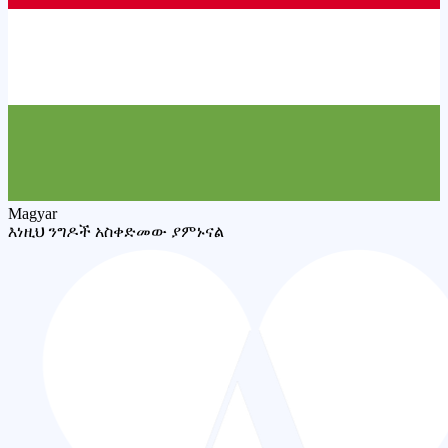
Magyar
እነዚህ ንግዶች አስቀድመው ያምኑናል