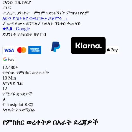
የአንድ ጊዜ ክፍያ
25 €
ተ.እ.ታ. ያካተተ · ምንም የደንበኝነት ምዝገባ የለም
አሁን ይግዙ እና ወዲያውኑ ይጀምሩ
→
✓
ወዲያውኑ ይገኛል
✓
ካላለፉ ገንዘብ ተመላሽ
★
5,0
· Google
ደህንነቱ የተጠበቀ ክፍያ በ
12.480+
የተሰጡ የምስክር ወረቀቶች
10 Min
አማካይ ጊዜ
12
የሚገኙ ቋንቋዎች
★
የ Trustpilot ደረጃ
እንዴት እንደሚሰራ
የምስክር ወረቀትዎ በአራት ደረጃዎች