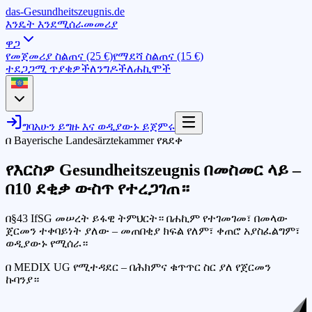
das-
G
esundheitszeugnis
.de
እንዴት እንደሚሰራ
መመሪያ
ዋጋ
የመጀመሪያ ስልጠና (25 €)
የማደሻ ስልጠና (15 €)
ተደጋጋሚ ጥያቄዎች
ለንግዶች
ለሐኪሞች
ግባ
አሁን ይግዙ እና ወዲያውኑ ይጀምሩ
በ Bayerische Landesärztekammer የጸደቀ
የእርስዎ Gesundheitszeugnis በመስመር ላይ –
በ10 ደቂቃ ውስጥ
የተረጋገጠ።
በ§43 IfSG መሠረት ይፋዊ ትምህርት። በሐኪም የተገመገመ፣ በመላው
ጀርመን ተቀባይነት ያለው – መጠበቂያ ክፍል የለም፣ ቀጠሮ አያስፈልግም፣
ወዲያውኑ የሚሰራ።
በ MEDIX UG የሚተዳደር – በሕክምና ቁጥጥር ስር ያለ የጀርመን
ኩባንያ።