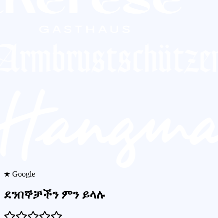
★ Google
ደንበኞቻችን ምን ይላሉ