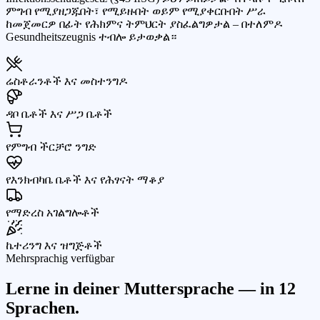
ምግብ የሚያዘጋጁበት፣ የሚይዙበት ወይም የሚያቀርቡበት ሥራ
ከመጀመርዎ በፊት የሕክምና ትምህርት ያስፈልግዎታል – በተለምዶ
Gesundheitszeugnis ተብሎ ይታወቃል።
ሬስቶራንቶች እና መስተንግዶ
ዳቦ ቤቶች እና ሥጋ ቤቶች
የምግብ ችርቻሮ ንግድ
የእንክብካቤ ቤቶች እና የሕፃናት ማቆያ
የማድረስ አገልግሎቶች
ኬተሪንግ እና ዝግጅቶች
Mehrsprachig verfügbar
Lerne in deiner Muttersprache — in
12
Sprachen.