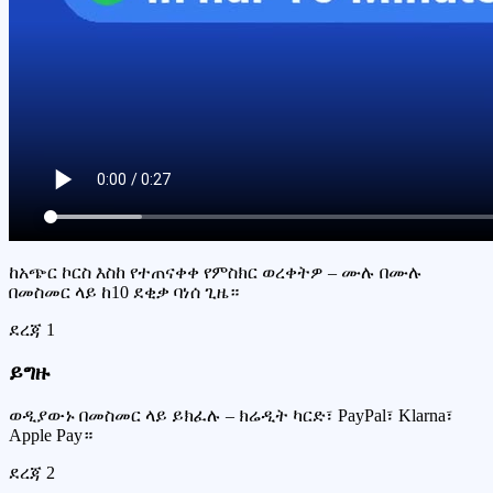
ከአጭር ኮርስ እስከ የተጠናቀቀ የምስክር ወረቀትዎ – ሙሉ በሙሉ
በመስመር ላይ ከ10 ደቂቃ ባነሰ ጊዜ።
ደረጃ
1
ይግዙ
ወዲያውኑ በመስመር ላይ ይክፈሉ – ክሬዲት ካርድ፣ PayPal፣ Klarna፣
Apple Pay።
ደረጃ
2