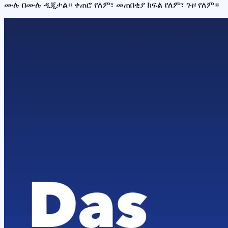
ሙሉ በሙሉ ዲጂታል። ቀጠሮ የለም፣ መጠበቂያ ክፍል የለም፣ ጉዞ የለም።