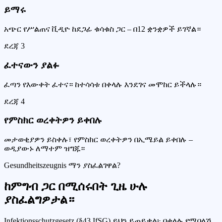
ይማሩ
አጭር የሥልጠና ቪዲዮ ከደጋፊ ቁሳቁስ ጋር – በ12 ቋንቋዎች ይገኛል።
ደረጃ
3
ፈተናውን ያልፉ
ፈጣን የእውቀት ፈተና። ከተሳሳቱ በቀላሉ እንደገና መሞከር ይችላሉ።
ደረጃ
4
የምስክር ወረቀትዎን ይቀበሉ
መታወቂያዎን ይስቀሉ፣ የምስክር ወረቀትዎን በኢሜይል ይቀበሉ –
ወዲያውኑ ለማተም ዝግጁ።
Gesundheitszeugnis ማን ያስፈልገዋል?
ከምግብ ጋር በሚሰሩበት ጊዜ ሁሉ
ያስፈልግዎታል።
Infektionsschutzgesetz (§43 IfSG) ይህን ይጠይቃል፦ በቀላሉ የሚበላሽ