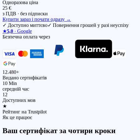
Одноразова ціна
25 €
з ПДВ · без підписки
Купити зараз і почати одразу
→
✓
Доступно миттєво
✓
Повернення грошей у разі неуспіху
★
5,0
· Google
Безпечна оплата через
12.480+
Видано сертифікатів
10 Min
середній час
12
Доступних мов
★
Рейтинг на Trustpilot
Як це працює
Ваш сертифікат за чотири кроки