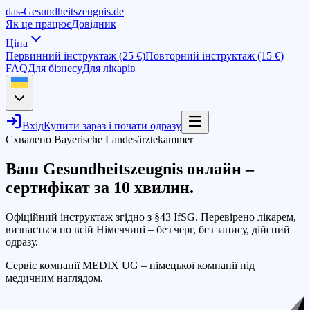
das-
G
esundheitszeugnis
.de
Як це працює
Довідник
Ціна
Первинний інструктаж (25 €)
Повторний інструктаж (15 €)
FAQ
Для бізнесу
Для лікарів
Вхід
Купити зараз і почати одразу
Схвалено Bayerische Landesärztekammer
Ваш Gesundheitszeugnis онлайн –
сертифікат
за 10 хвилин
.
Офіційний інструктаж згідно з §43 IfSG. Перевірено лікарем,
визнається по всій Німеччині – без черг, без запису, дійсний
одразу.
Сервіс компанії MEDIX UG – німецької компанії під
медичним наглядом.