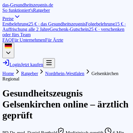
das-
G
esundheitszeugnis
.de
So funktioniert's
Ratgeber
Preise
Erstbelehrung
25 € · das Gesundheitszeugnis
Folgebelehrung
15 € ·
Auffrischung alle 2 Jahre
Geschenk-Gutschein
25 € · verschenken
oder fürs Team
FAQ
Für Unternehmen
Für Ärzte
Login
Jetzt kaufen
Home
Ratgeber
Nordrhein-Westfalen
Gelsenkirchen
Regional
Gesundheitszeugnis
Gelsenkirchen online – ärztlich
geprüft
PD Dr. med. Daniel Berthold
Medizinisch geprüft
·
6
Min