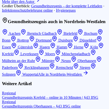
Mehr über den Autor
Großer Überblick:
Gesundheitszeugnis – der komplette Leitfaden
·
Infektionsschutzbelehrung online
·
Hygienepass
Gesundheitszeugnis auch in
Nordrhein-Westfalen
Aachen
Bergisch Gladbach
Bielefeld
Bochum
Bonn
Bottrop
Dortmund
Duisburg
Düsseldorf
Essen
Gütersloh
Hagen
Hamm
Herne
Köln
Krefeld
Leverkusen
Moers
Mönchengladbach
Mülheim an der Ruhr
Münster
Neuss
Oberhausen
Paderborn
Recklinghausen
Remscheid
Siegen
Solingen
Wuppertal
Alle in
Nordrhein-Westfalen
Weitere Artikel
Regional
Gesundheitszeugnis Krefeld – online in 10 Minuten | §43 IfSG
Regional
Gesundheitszeugnis Oberhausen – §43 IfSG online