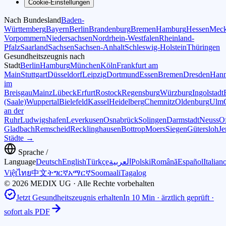
Cookie-Einstellungen
Nach Bundesland
Baden-
Württemberg
Bayern
Berlin
Brandenburg
Bremen
Hamburg
Hessen
Meck
Vorpommern
Niedersachsen
Nordrhein-Westfalen
Rheinland-
Pfalz
Saarland
Sachsen
Sachsen-Anhalt
Schleswig-Holstein
Thüringen
Gesundheitszeugnis nach
Stadt
Berlin
Hamburg
München
Köln
Frankfurt am
Main
Stuttgart
Düsseldorf
Leipzig
Dortmund
Essen
Bremen
Dresden
Hann
im
Breisgau
Mainz
Lübeck
Erfurt
Rostock
Regensburg
Würzburg
Ingolstadt
(Saale)
Wuppertal
Bielefeld
Kassel
Heidelberg
Chemnitz
Oldenburg
Ulm
an der
Ruhr
Ludwigshafen
Leverkusen
Osnabrück
Solingen
Darmstadt
Neuss
O
Gladbach
Remscheid
Recklinghausen
Bottrop
Moers
Siegen
Gütersloh
Je
Städte →
Sprache /
Language
Deutsch
English
Türkçe
العربية
Polski
Română
Español
Italian
Việt
ไทย
中文
ትግርኛ
አማርኛ
Soomaali
Tagalog
© 2026 MEDIX UG · Alle Rechte vorbehalten
Jetzt Gesundheitszeugnis erhalten
In 10 Min · ärztlich geprüft ·
sofort als PDF