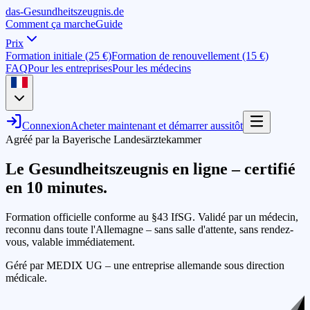
das-
G
esundheitszeugnis
.de
Comment ça marche
Guide
Prix
Formation initiale (25 €)
Formation de renouvellement (15 €)
FAQ
Pour les entreprises
Pour les médecins
Connexion
Acheter maintenant et démarrer aussitôt
Agréé par la Bayerische Landesärztekammer
Le Gesundheitszeugnis en ligne – certifié
en 10 minutes
.
Formation officielle conforme au §43 IfSG. Validé par un médecin,
reconnu dans toute l'Allemagne – sans salle d'attente, sans rendez-
vous, valable immédiatement.
Géré par MEDIX UG – une entreprise allemande sous direction
médicale.