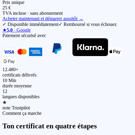
Prix unique
25 €
TVA incluse · sans abonnement
Acheter maintenant et démarrer aussitôt
→
✓
Disponible immédiatement
✓
Remboursé si vous échouez
★
5,0
· Google
Paiement sécurisé avec
12.480+
certificats délivrés
10 Min
durée moyenne
12
langues disponibles
★
note Trustpilot
Comment ça marche
Ton certificat en quatre étapes