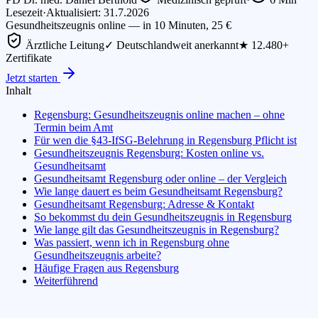
Lesezeit
·
Aktualisiert: 31.7.2026
Gesundheitszeugnis online — in 10 Minuten, 25 €
Ärztliche Leitung
✓ Deutschlandweit anerkannt
★ 12.480+
Zertifikate
Jetzt starten
Inhalt
Regensburg: Gesundheitszeugnis online machen – ohne
Termin beim Amt
Für wen die §43-IfSG-Belehrung in Regensburg Pflicht ist
Gesundheitszeugnis Regensburg: Kosten online vs.
Gesundheitsamt
Gesundheitsamt Regensburg oder online – der Vergleich
Wie lange dauert es beim Gesundheitsamt Regensburg?
Gesundheitsamt Regensburg: Adresse & Kontakt
So bekommst du dein Gesundheitszeugnis in Regensburg
Wie lange gilt das Gesundheitszeugnis in Regensburg?
Was passiert, wenn ich in Regensburg ohne
Gesundheitszeugnis arbeite?
Häufige Fragen aus Regensburg
Weiterführend