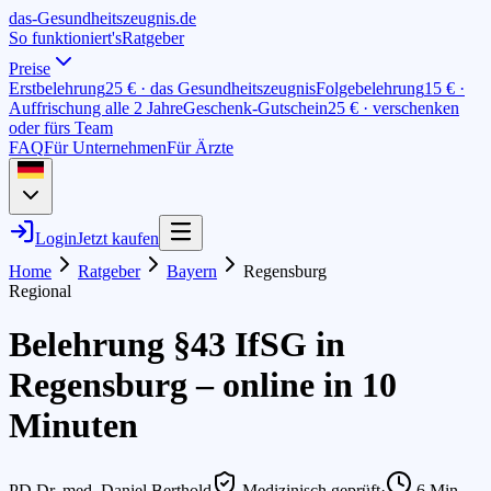
das-
G
esundheitszeugnis
.de
So funktioniert's
Ratgeber
Preise
Erstbelehrung
25 € · das Gesundheitszeugnis
Folgebelehrung
15 € ·
Auffrischung alle 2 Jahre
Geschenk-Gutschein
25 € · verschenken
oder fürs Team
FAQ
Für Unternehmen
Für Ärzte
Login
Jetzt kaufen
Home
Ratgeber
Bayern
Regensburg
Regional
Belehrung §43 IfSG in
Regensburg – online in 10
Minuten
PD Dr. med. Daniel Berthold
Medizinisch geprüft
·
6
Min