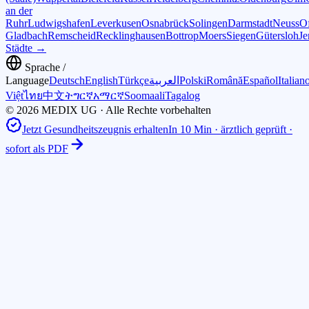
an der
Ruhr
Ludwigshafen
Leverkusen
Osnabrück
Solingen
Darmstadt
Neuss
O
Gladbach
Remscheid
Recklinghausen
Bottrop
Moers
Siegen
Gütersloh
Je
Städte →
Sprache /
Language
Deutsch
English
Türkçe
العربية
Polski
Română
Español
Italian
Việt
ไทย
中文
ትግርኛ
አማርኛ
Soomaali
Tagalog
© 2026 MEDIX UG · Alle Rechte vorbehalten
Jetzt Gesundheitszeugnis erhalten
In 10 Min · ärztlich geprüft ·
sofort als PDF