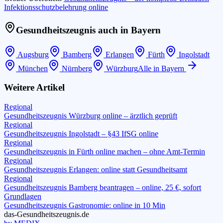
Infektionsschutzbelehrung online
Gesundheitszeugnis auch in
Bayern
Augsburg
Bamberg
Erlangen
Fürth
Ingolstadt
München
Nürnberg
Würzburg
Alle in
Bayern
Weitere Artikel
Regional
Gesundheitszeugnis Würzburg online – ärztlich geprüft
Regional
Gesundheitszeugnis Ingolstadt – §43 IfSG online
Regional
Gesundheitszeugnis in Fürth online machen – ohne Amt-Termin
Regional
Gesundheitszeugnis Erlangen: online statt Gesundheitsamt
Regional
Gesundheitszeugnis Bamberg beantragen – online, 25 €, sofort
Grundlagen
Gesundheitszeugnis Gastronomie: online in 10 Min
das-
G
esundheitszeugnis
.de