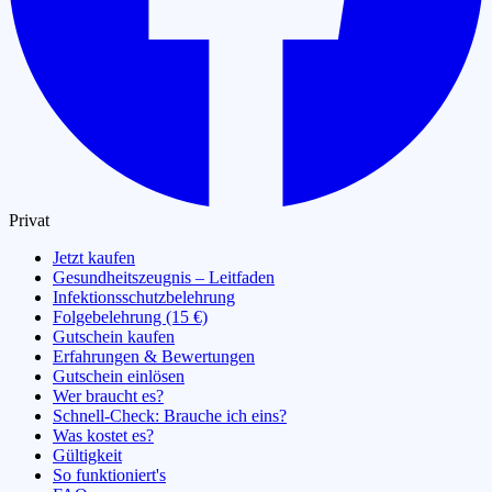
Privat
Jetzt kaufen
Gesundheitszeugnis – Leitfaden
Infektionsschutzbelehrung
Folgebelehrung (15 €)
Gutschein kaufen
Erfahrungen & Bewertungen
Gutschein einlösen
Wer braucht es?
Schnell-Check: Brauche ich eins?
Was kostet es?
Gültigkeit
So funktioniert's