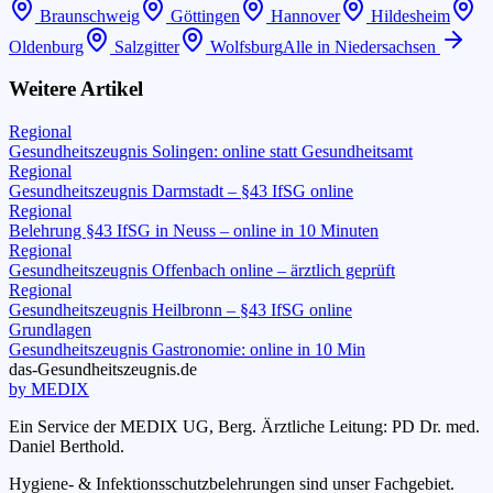
Braunschweig
Göttingen
Hannover
Hildesheim
Oldenburg
Salzgitter
Wolfsburg
Alle in
Niedersachsen
Weitere Artikel
Regional
Gesundheitszeugnis Solingen: online statt Gesundheitsamt
Regional
Gesundheitszeugnis Darmstadt – §43 IfSG online
Regional
Belehrung §43 IfSG in Neuss – online in 10 Minuten
Regional
Gesundheitszeugnis Offenbach online – ärztlich geprüft
Regional
Gesundheitszeugnis Heilbronn – §43 IfSG online
Grundlagen
Gesundheitszeugnis Gastronomie: online in 10 Min
das-
G
esundheitszeugnis
.de
by MEDIX
Ein Service der MEDIX UG, Berg. Ärztliche Leitung: PD Dr. med.
Daniel Berthold.
Hygiene- & Infektionsschutzbelehrungen sind unser Fachgebiet.