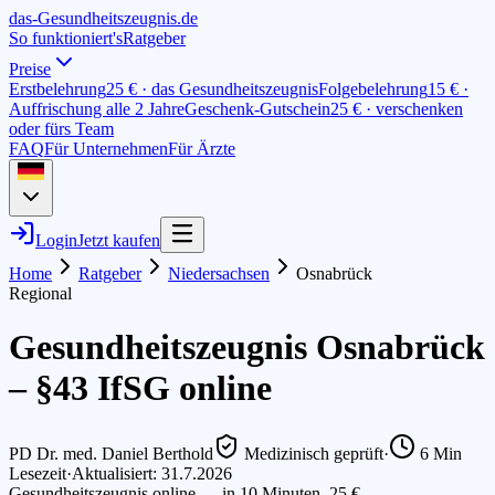
das-
G
esundheitszeugnis
.de
So funktioniert's
Ratgeber
Preise
Erstbelehrung
25 € · das Gesundheitszeugnis
Folgebelehrung
15 € ·
Auffrischung alle 2 Jahre
Geschenk-Gutschein
25 € · verschenken
oder fürs Team
FAQ
Für Unternehmen
Für Ärzte
Login
Jetzt kaufen
Home
Ratgeber
Niedersachsen
Osnabrück
Regional
Gesundheitszeugnis Osnabrück
– §43 IfSG online
PD Dr. med. Daniel Berthold
Medizinisch geprüft
·
6
Min
Lesezeit
·
Aktualisiert: 31.7.2026
Gesundheitszeugnis online — in 10 Minuten, 25 €