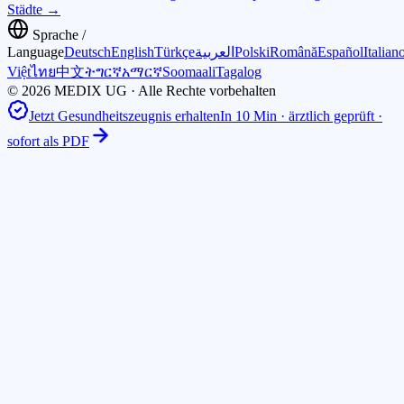
Städte →
Sprache /
Language
Deutsch
English
Türkçe
العربية
Polski
Română
Español
Italian
Việt
ไทย
中文
ትግርኛ
አማርኛ
Soomaali
Tagalog
© 2026 MEDIX UG · Alle Rechte vorbehalten
Jetzt Gesundheitszeugnis erhalten
In 10 Min · ärztlich geprüft ·
sofort als PDF