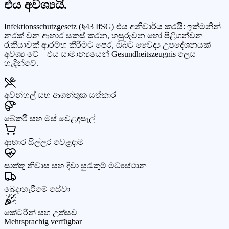
එය අවශ්‍යයි.
Infektionsschutzgesetz (§43 IfSG) එය අනිවාර්ය කරයි: ඉක්මනින්
නරක් වන ආහාර සකස් කරන, හසුරුවන හෝ පිළිගන්වන
රැකියාවක් ආරම්භ කිරීමට පෙර, ඔබට වෛද්‍ය උපදේශනයක්
අවශ්‍ය වේ – එය සාමාන්‍යයෙන් Gesundheitszeugnis ලෙස
හැඳින්වේ.
අවන්හල් සහ ආගන්තුක සත්කාර
බේකරි සහ මස් වෙළඳසැල්
ආහාර සිල්ලර වෙළඳාම
සාත්තු නිවාස සහ දිවා සුරැකුම් මධ්‍යස්ථාන
බෙදාහැරීමේ සේවා
කේටරින් සහ උත්සව
Mehrsprachig verfügbar