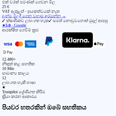
එක් වරක් පමණක් ගෙවන මිල
25 €
VAT ඇතුළත් · දායකත්වයක් නැත
දැන්ම මිලදී ගෙන වහාම අරඹන්න
→
✓
ක්ෂණිකව ලබා ගත හැක
✓
සමත් නොවුවහොත් මුදල් ආපසු
★
5,0
· Google
ආරක්ෂිත ගෙවීම් ක්‍රම
12.480+
නිකුත් කළ සහතික
10 Min
සාමාන්‍ය කාලය
12
ලබා ගත හැකි භාෂා
★
Trustpilot ශ්‍රේණිගත කිරීම
ක්‍රියා කරන ආකාරය
පියවර හතරකින් ඔබේ සහතිකය