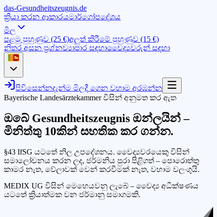
das-
G
esundheitszeugnis
.de
ක්‍රියා කරන ආකාරය
මාර්ගෝපදේශය
මිල
පළමු පුහුණුව (25 €)
අලුත් කිරීමේ පුහුණුව (15 €)
නිතර අසන ප්‍රශ්න
ව්‍යාපාර සඳහා
වෛද්‍යවරුන් සඳහා
පිවිසෙන්න
දැන්ම මිලදී ගෙන වහාම අරඹන්න
Bayerische Landesärztekammer විසින් අනුමත කර ඇත
ඔබේ Gesundheitszeugnis ඔන්ලයින් –
මිනිත්තු 10කින්
සහතික කර ගන්න.
§43 IfSG යටතේ නිල උපදේශනය. වෛද්‍යවරයෙකු විසින්
සමාලෝචනය කරන ලද, ජර්මනිය පුරා පිළිගත් – පොරොත්තු
කාමර නැත, වේලාවක් වෙන් කරවීමක් නැත, වහාම වලංගුයි.
MEDIX UG විසින් මෙහෙයවනු ලැබේ – වෛද්‍ය අධීක්ෂණය
යටතේ ක්‍රියාත්මක වන ජර්මානු සමාගමකි.