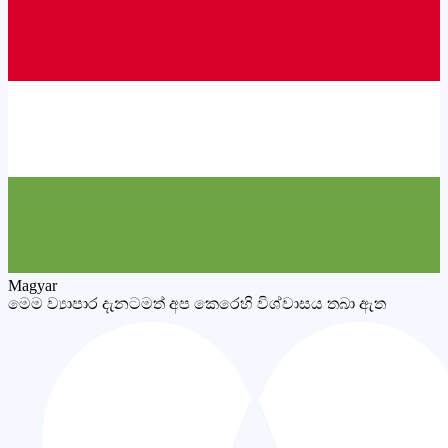
Magyar
මෙම ව්‍යාපාර දැනටමත් අප කෙරෙහි විශ්වාසය තබා ඇත