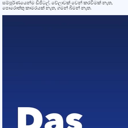
සම්පූර්ණයෙන්ම ඩිජිටල්. වේලාවක් වෙන් කරවීමක් නැත,
පොරොත්තු කාමරයක් නැත, ගමන් බිමන් නැත.