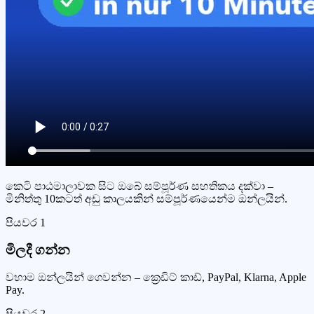
කෙටි පාඨමාලාවක සිට ඔබේ සම්පූර්ණ සහතිකය දක්වා –
මිනිත්තු 10කටත් අඩු කාලයකින් සම්පූර්ණයෙන්ම ඔන්ලයින්.
පියවර
1
මිලදී ගන්න
වහාම ඔන්ලයින් ගෙවන්න – ක්‍රෙඩිට් කාඩ්, PayPal, Klarna, Apple
Pay.
පියවර
2