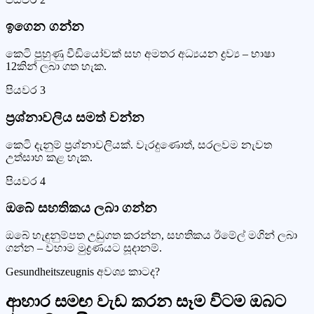
ඉගෙන ගන්න
කෙටි පුහුණු වීඩියෝවක් සහ අමතර අධ්‍යයන ද්‍රව්‍ය – භාෂා
12කින් ලබා ගත හැක.
පියවර
3
ප්‍රශ්නාවලිය සමත් වන්න
කෙටි දැනුම් ප්‍රශ්නාවලියක්. වැරදුණොත්, සරලවම නැවත
උත්සාහ කළ හැක.
පියවර
4
ඔබේ සහතිකය ලබා ගන්න
ඔබේ හැඳුනුම්පත උඩුගත කරන්න, සහතිකය ඊමේල් මගින් ලබා
ගන්න – වහාම මුද්‍රණයට සූදානම්.
Gesundheitszeugnis අවශ්‍ය කාටද?
ආහාර සමඟ වැඩ කරන සෑම විටම ඔබට