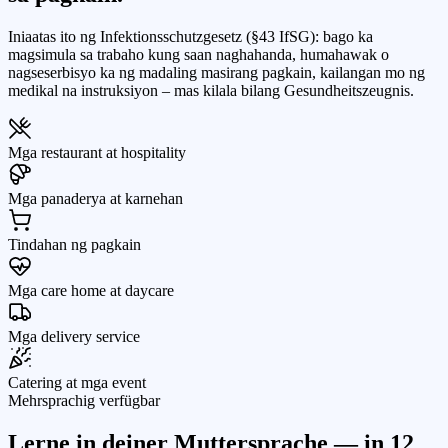
Iniaatas ito ng Infektionsschutzgesetz (§43 IfSG): bago ka
magsimula sa trabaho kung saan naghahanda, humahawak o
nagseserbisyo ka ng madaling masirang pagkain, kailangan mo ng
medikal na instruksiyon – mas kilala bilang Gesundheitszeugnis.
Mga restaurant at hospitality
Mga panaderya at karnehan
Tindahan ng pagkain
Mga care home at daycare
Mga delivery service
Catering at mga event
Mehrsprachig verfügbar
Lerne in deiner Muttersprache — in
12