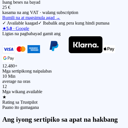
Isang beses na bayad
25 €
kasama na ang VAT · walang subscription
Bumili na at magsimula agad
→
✓
Available kaagad
✓
Ibabalik ang pera kung hindi pumasa
★
5,0
· Google
Ligtas na pagbabayad gamit ang
12.480+
Mga sertipikong naipalabas
10 Min
average na oras
12
Mga wikang available
★
Rating sa Trustpilot
Paano ito gumagana
Ang iyong sertipiko sa apat na hakbang