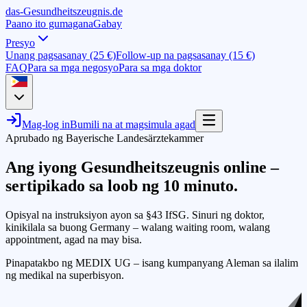
das-
G
esundheitszeugnis
.de
Paano ito gumagana
Gabay
Presyo
Unang pagsasanay (25 €)
Follow-up na pagsasanay (15 €)
FAQ
Para sa mga negosyo
Para sa mga doktor
Mag-log in
Bumili na at magsimula agad
Aprubado ng Bayerische Landesärztekammer
Ang iyong Gesundheitszeugnis online –
sertipikado
sa loob ng 10 minuto
.
Opisyal na instruksiyon ayon sa §43 IfSG. Sinuri ng doktor,
kinikilala sa buong Germany – walang waiting room, walang
appointment, agad na may bisa.
Pinapatakbo ng MEDIX UG – isang kumpanyang Aleman sa ilalim
ng medikal na superbisyon.