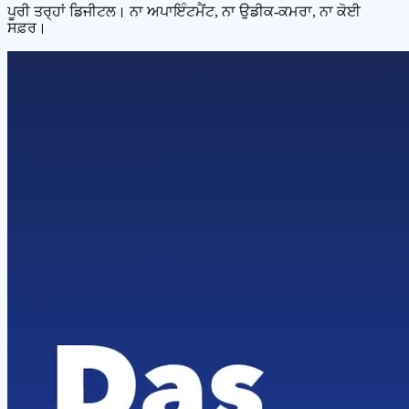
ਪੂਰੀ ਤਰ੍ਹਾਂ ਡਿਜੀਟਲ। ਨਾ ਅਪਾਇੰਟਮੈਂਟ, ਨਾ ਉਡੀਕ-ਕਮਰਾ, ਨਾ ਕੋਈ
ਸਫ਼ਰ।