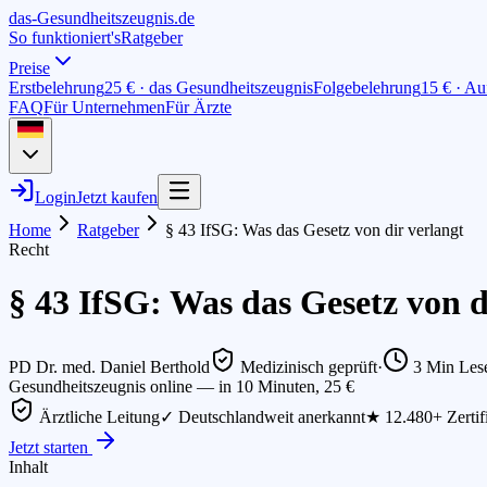
das-
G
esundheitszeugnis
.de
So funktioniert's
Ratgeber
Preise
Erstbelehrung
25 € · das Gesundheitszeugnis
Folgebelehrung
15 € · Au
FAQ
Für Unternehmen
Für Ärzte
Login
Jetzt kaufen
Home
Ratgeber
§ 43 IfSG: Was das Gesetz von dir verlangt
Recht
§ 43 IfSG: Was das Gesetz von d
PD Dr. med. Daniel Berthold
Medizinisch geprüft
·
3
Min Lese
Gesundheitszeugnis online — in 10 Minuten, 25 €
Ärztliche Leitung
✓ Deutschlandweit anerkannt
★ 12.480+ Zertif
Jetzt starten
Inhalt