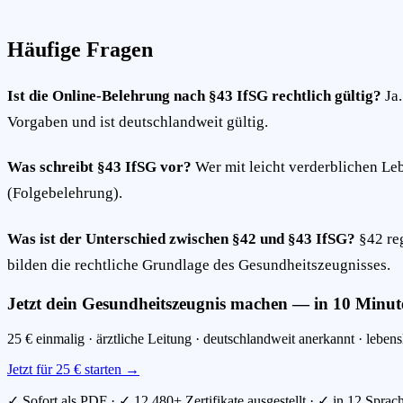
Häufige Fragen
Ist die Online-Belehrung nach §43 IfSG rechtlich gültig?
Ja.
Vorgaben und ist deutschlandweit gültig.
Was schreibt §43 IfSG vor?
Wer mit leicht verderblichen Leb
(Folgebelehrung).
Was ist der Unterschied zwischen §42 und §43 IfSG?
§42 reg
bilden die rechtliche Grundlage des Gesundheitszeugnisses.
Jetzt dein Gesundheitszeugnis machen — in 10 Minute
25 € einmalig · ärztliche Leitung · deutschlandweit anerkannt · lebens
Jetzt für 25 € starten →
✓ Sofort als PDF · ✓ 12.480+ Zertifikate ausgestellt · ✓ in 12 Sprac